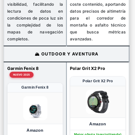
visibilidad, facilitando la
coste contenido, aportando
lectura de datos en
datos precisos de altimetría
condiciones de poca luz sin
para el corredor de
la complejidad de los
montaña o asfalto técnico
mapas de navegación
que busca métricas
completos.
avanzadas.
🏔️ OUTDOOR Y AVENTURA
Garmin Fenix 8
Polar Grit X2 Pro
NUEVO 2025
Polar Grit X2 Pro
Garmin Fenix 8
Amazon
Amazon
Mejor oferta (precio/tienda)