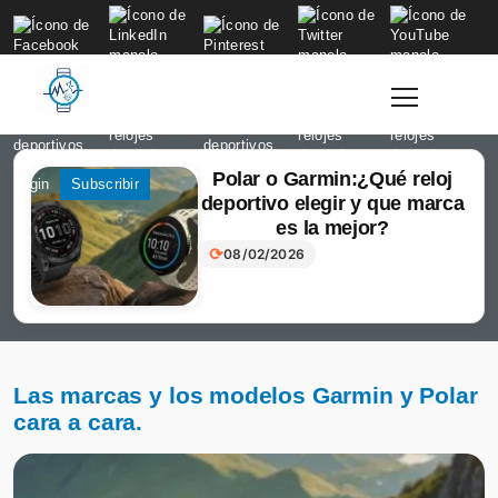
to
content
Polar o Garmin:¿Qué reloj
Login
Subscribir
deportivo elegir y que marca
es la mejor?
⟳
08/02/2026
Las marcas y los modelos Garmin y Polar
cara a cara.