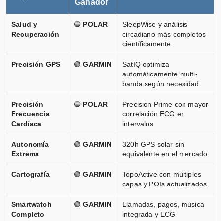
Ganador
Salud y
🔵
POLAR
SleepWise y análisis
Recuperación
circadiano más completos
científicamente
Precisión GPS
🟢
GARMIN
SatIQ optimiza
automáticamente multi-
banda según necesidad
Precisión
🔵
POLAR
Precision Prime con mayor
Frecuencia
correlación ECG en
Cardíaca
intervalos
Autonomía
🟢
GARMIN
320h GPS solar sin
Extrema
equivalente en el mercado
Cartografía
🟢
GARMIN
TopoActive con múltiples
capas y POIs actualizados
Smartwatch
🟢
GARMIN
Llamadas, pagos, música
Completo
integrada y ECG