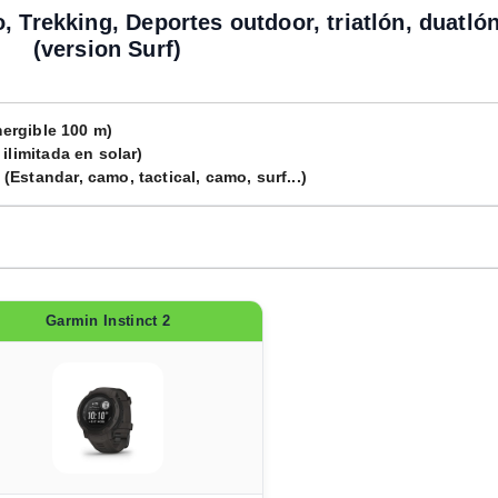
 Trekking, Deportes outdoor, triatlón, duatlón
(version Surf)
mergible 100 m)
ilimitada en solar)
standar, camo, tactical, camo, surf...)
Garmin Instinct 2