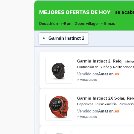
MEJORES OFERTAS DE HOY
se acab
Decathlon
·
i-Run
·
Deporvillage
·
+ 9 más
Garmin Instinct 2
Garmin Instinct 2, Reloj
Inteli
Puntuación de Sueño y Notificacione
Vendido por
Amazon.
es
⚡ Amazon.es
Garmin Instinct 2X Solar, Rel
Deportivas, Pulsioximetría, Puntuaci
Vendido por
Amazon.
es
⚡ Amazon.es