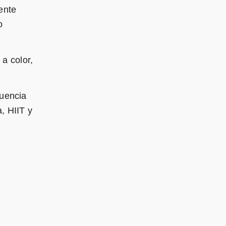
ente
o
 a color,
cuencia
, HIIT y