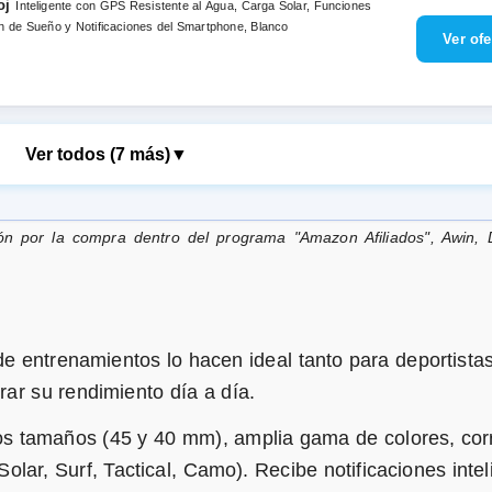
oj
Inteligente con GPS Resistente al Agua, Carga Solar, Funciones
ón de Sueño y Notificaciones del Smartphone, Blanco
Ver todos (7 más)
▼
al,
n por la compra dentro del programa "Amazon Afiliados", Awin, 
Reloj Inteligente con GPS Resistente al Agua, Carga Solar,
, Puntuación de Sueño y Notificaciones del Smartphone, Color Negro
de entrenamientos lo hacen ideal tanto para deportista
ical,
Reloj Inteligente con GPS Resistente al Agua, Carga Solar,
ar su rendimiento día a día.
sioximetría, Notificaciones del Smartphone, Marrón
os tamaños (45 y 40 mm), amplia gama de colores, cor
olar, Surf, Tactical, Camo). Recibe notificaciones intel