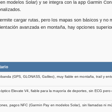
 en modelos Solar) y se integra con la app Garmin Con
ical,
Reloj Inteligente con GPS Resistente al Agua, Carga Solar,
onalizados.
sioximetría, Notificaciones del Smartphone, Negro
permite cargar rutas, pero los mapas son básicos y no
orientación avanzada en montaña, hay opciones superio
ical
ario
negro
banda (GPS, GLONASS, Galileo), muy fiable en montaña, trail y ent
óptico Elevate V4, fiable para la mayoría de deportes, sin ECG pero
ro
iones, pagos NFC (Garmin Pay en modelos Solar), sin llamadas ni m