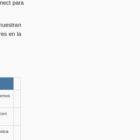
nect para
 muestran
res en la
ornos
 con
úsica