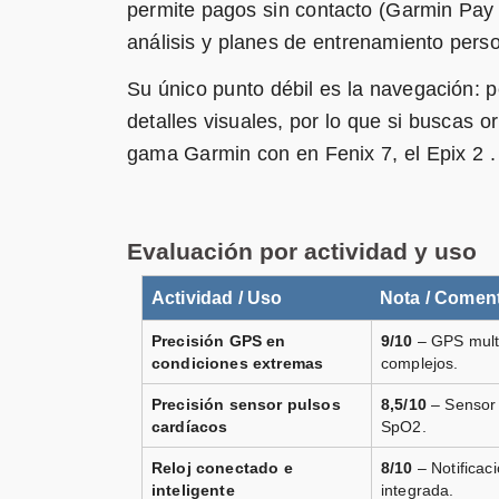
permite pagos sin contacto (Garmin Pay
Garmin Instinct 2X Solar Tact
análisis y planes de entrenamiento pers
Funciones Tacticas y Deportivas, Pul
Vendido por
Amazon.
es
Su único punto débil es la navegación: 
⚡ Amazon.es
detalles visuales, por lo que si buscas 
gama Garmin con en Fenix 7, el Epix 2 .
Garmin Instinct 2X Solar rojo
Vendido por
📦 72h · 🚚 Gratis >49€ · 🔄 30 días
Evaluación por actividad y uso
Garmin Instinct 2X Solar Tact
Actividad / Uso
Nota / Coment
Vendido por
Precisión GPS en
9/10
– GPS multi
📦 72h · 🚚 Gratis >49€ · 🔄 30 días
condiciones extremas
complejos.
Precisión sensor pulsos
8,5/10
– Sensor 
cardíacos
SpO2.
Garmin Instinct 2X Solar neg
Reloj conectado e
8/10
– Notificac
Vendido por
inteligente
integrada.
📦 72h · 🚚 Gratis >49€ · 🔄 30 días