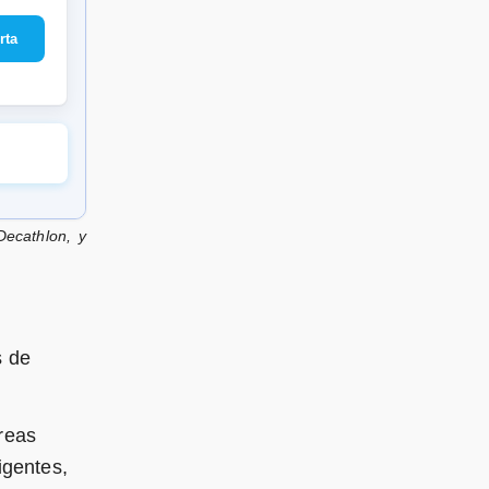
Decathlon, y
s de
reas
igentes,