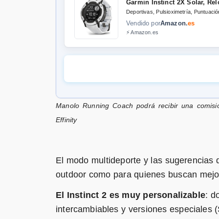
Garmin Instinct 2X Solar, Rel
Deportivas, Pulsioximetría, Puntuaci
Vendido por
Amazon.
es
⚡ Amazon.es
Garmin Instinct 2 Solar Tactic
Manolo Running Coach podrá recibir una comisió
Funciones Deportivas, Pulsioximetría
Effinity
Vendido por
Amazon.
es
⚡ Amazon.es
El modo multideporte y las sugerencias 
Garmin Instinct 2X Solar Tact
outdoor como para quienes buscan mejor
Funciones Tacticas y Deportivas, Pul
Vendido por
Amazon.
es
El Instinct 2 es muy personalizable
: d
⚡ Amazon.es
intercambiables y versiones especiales (S