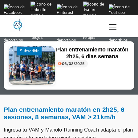
to
content
Plan entrenamiento maratón
Login
Subscribir
2h25, 6 días semana
⟳
06/08/2025
Plan entrenamiento maratón en 2h25, 6
sesiones, 8 semanas, VAM > 21km/h
Ingresa tu VAM y Manolo Running Coach adapta el plan
maratón a tu verdadero nivel y objetivo