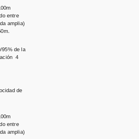
x100m
do entre
da amplia)
 50m.
0/95% de la
ración 4
ocidad de
x100m
do entre
da amplia)