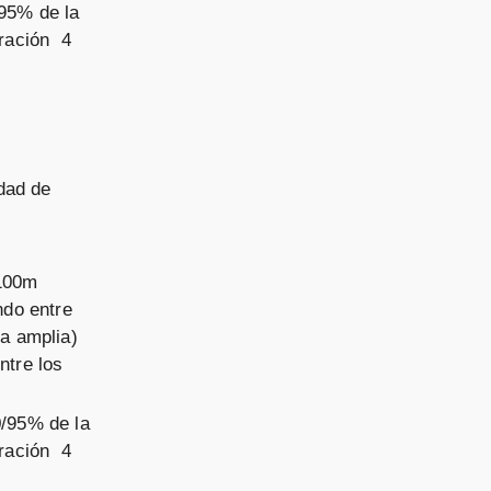
/95% de la
ración 4
dad de
x100m
ndo entre
a amplia)
ntre los
0/95% de la
ración 4