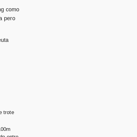
ing como
la pero
euta
 trote
x100m
do entre