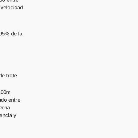
 velocidad
/95% de la
e trote
x100m
ndo entre
ierna
encia y