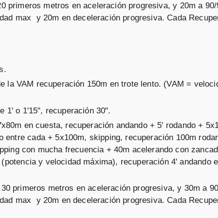
 20 primeros metros en aceleración progresiva, y 20m a 90
idad max y 20m en deceleración progresiva. Cada Recupe
s.
e la VAM recuperación 150m en trote lento. (VAM = veloci
e 1' o 1'15", recuperación 30".
: 7x80m en cuesta, recuperación andando + 5' rodando + 5
o entre cada + 5x100m, skipping, recuperación 100m roda
ipping con mucha frecuencia + 40m acelerando con zancad
t (potencia y velocidad máxima), recuperación 4' andando e
s 30 primeros metros en aceleración progresiva, y 30m a 9
idad max y 20m en deceleración progresiva. Cada Recupe