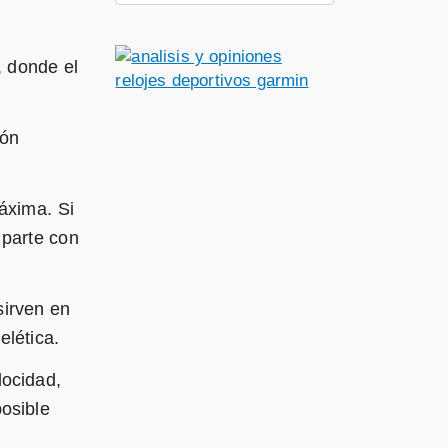
, donde el
ión
áxima. Si
 parte con
sirven en
elética.
locidad,
posible