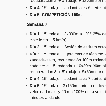
recuperación 3' + 5' rodaje + 1x60m sprin
Día 4:
15' rodaje + abdominales 6 series d
Día 5: COMPETICIÓN 100m
Semana 7
Día 1:
15' rodaje + 3x300m a 120/125% de
trote lento + 5 km/h)
Día 2:
15' rodaje + Sesión de estiramiento
Día 3:
15' rodaje + Ejercicios de técnica
zancada-salto, recuperación 100m rodand
cada serie + 5' rodando + 10x80m (40m s
recuperación 3' + 5' rodaje + 5x60m sprin
Día 4:
15' rodaje + abdominales 7 series d
Día 5:
15' rodaje +3x150m sprint, con los
velocidad max, y 20m a 100% de la veloc
minutos andando