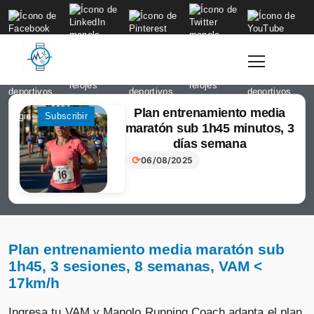
to
content
Plan entrenamiento media
Login
Subscribir
maratón sub 1h45 minutos, 3
días semana
⟳
06/08/2025
Plan entrenamiento media maratón sub
1h45, 3 sesiones, 8 semanas, VAM <
17km/h
Ingresa tu VAM y Manolo Running Coach adapta el plan