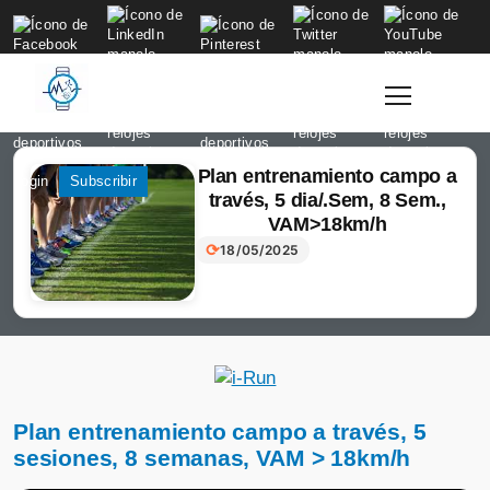
to
content
Plan entrenamiento campo a
Login
Subscribir
través, 5 dia/.Sem, 8 Sem.,
VAM>18km/h
⟳
18/05/2025
Plan entrenamiento campo a través, 5
sesiones, 8 semanas, VAM > 18km/h