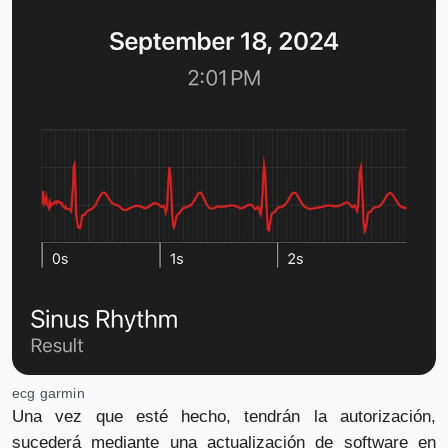
ecg garmin
Una vez que esté hecho, tendrán la autorización,
sucederá mediante una actualización de software en