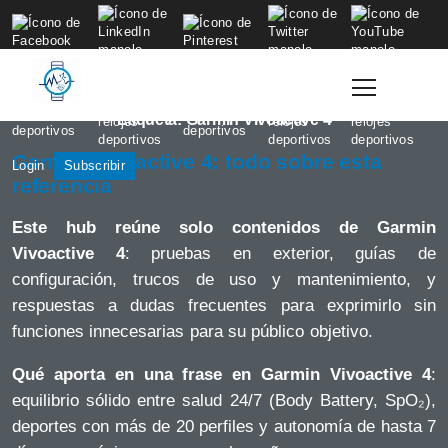
to
content
Etiqueta:
Garmin Vivoactive 4
Garmin Vivoactive 4: todo sobre esta
Login
Subscribir
referencia
Este hub reúne solo contenidos de Garmin
Vivoactive 4
: pruebas en exterior, guías de
configuración, trucos de uso y mantenimiento, y
respuestas a dudas frecuentes para exprimirlo sin
funciones innecesarias para su público objetivo.
Qué aporta en una frase en Garmin Vivoactive 4
:
equilibrio sólido entre salud 24/7 (Body Battery, SpO₂),
deportes con más de 20 perfiles y autonomía de hasta 7