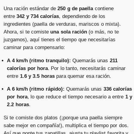
Una ración estándar de
250 g de paella
contiene
entre
342 y 734 calorías
, dependiendo de los
ingredientes (paella de verduras, mariscos o mixta).
Ahora, si te comiste
una sola ración
(o más, no te
juzgamos), aquí tienes el tiempo que necesitarías
caminar para compensarlo:
A 4 km/h (ritmo tranquilo):
Quemarás unas
211
calorías por hora
. Por lo tanto, necesitarás caminar
entre
1.6 y 3.5 horas
para quemar esa ración.
A 6 km/h (ritmo rápido):
Quemarás unas
336 calorías
por hora
, lo que reduce el tiempo necesario a entre
1 y
2.2 horas
.
Si te comiste dos platos (¡porque una paella siempre
sabe mejor en compañía!), multiplica el tiempo por dos.
Así que ponte tus zapatillas, ajusta tu playlist favorita y