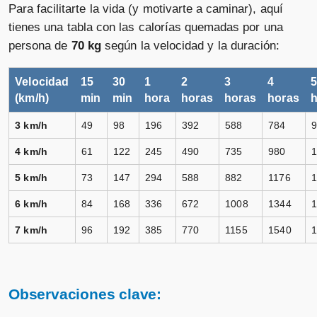
Para facilitarte la vida (y motivarte a caminar), aquí
tienes una tabla con las calorías quemadas por una
persona de
70 kg
según la velocidad y la duración:
Velocidad
15
30
1
2
3
4
(km/h)
min
min
hora
horas
horas
horas
h
3 km/h
49
98
196
392
588
784
4 km/h
61
122
245
490
735
980
5 km/h
73
147
294
588
882
1176
6 km/h
84
168
336
672
1008
1344
7 km/h
96
192
385
770
1155
1540
Observaciones clave: