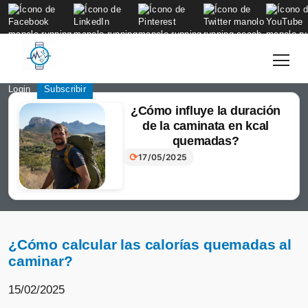
to
content
Login
Subscribir
¿Cómo influye la duración
de la caminata en kcal
quemadas?
⟳
17/05/2025
¿Cómo calcular las calorías quemadas al
caminar?
15/02/2025