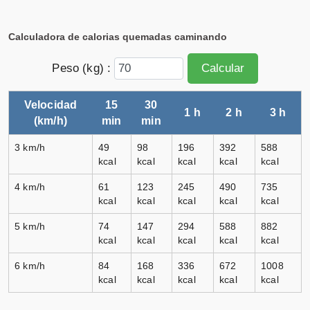
Calculadora de calorias quemadas caminando
Peso (kg) :
Calcular
Velocidad
15
30
1 h
2 h
3 h
(km/h)
min
min
3 km/h
49
98
196
392
588
kcal
kcal
kcal
kcal
kcal
4 km/h
61
123
245
490
735
kcal
kcal
kcal
kcal
kcal
5 km/h
74
147
294
588
882
kcal
kcal
kcal
kcal
kcal
6 km/h
84
168
336
672
1008
kcal
kcal
kcal
kcal
kcal