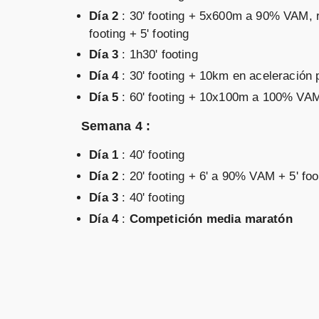
Día 2
: 30' footing + 5x600m a 90% VAM, 
footing + 5' footing
Día 3
: 1h30' footing
Día 4
: 30' footing + 10km en aceleració
Día 5
: 60' footing + 10x100m a 100% VAM
Semana 4 :
Día 1
: 40' footing
Día 2
: 20' footing + 6' a 90% VAM + 5' foo
Día 3
: 40' footing
Día 4
:
Competición media maratón