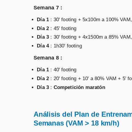
Semana 7 :
Día 1
: 30' footing + 5x100m a 100% VAM, r
Día 2
: 45' footing
Día 3
: 30' footing + 4x1500m a 85% VAM, r 
Día 4
: 1h30' footing
Semana 8 :
Día 1
: 40' footing
Día 2
: 20' footing + 10' a 80% VAM + 5' f
Día 3
:
Competición maratón
Análisis del Plan de Entrena
Semanas (VAM > 18 km/h)