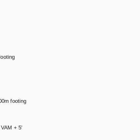
footing
00m footing
 VAM + 5'