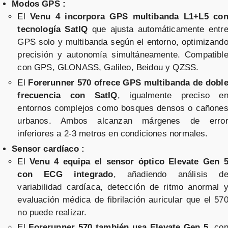
Modos GPS :
correa negro
El
Venu 4 incorpora GPS multibanda L1+L5 co
tecnología SatIQ
que ajusta automáticamente entr
Vendido por
GPS solo y multibanda según el entorno, optimizand
📦 72h · 🚚 Gratis >49€ · 🔄 30 días
precisión y autonomía simultáneamente. Compatibl
con GPS, GLONASS, Galileo, Beidou y QZSS.
El
Forerunner 570 ofrece GPS multibanda de dobl
frecuencia con SatIQ
, igualmente preciso e
Garmin Venu 4 - 45 mm plateado
entornos complejos como bosques densos o cañone
correa gris
urbanos. Ambos alcanzan márgenes de erro
inferiores a 2-3 metros en condiciones normales.
Vendido por
Sensor cardíaco :
📦 72h · 🚚 Gratis >49€ · 🔄 30 días
El
Venu 4 equipa el sensor óptico Elevate Gen 
con ECG integrado
, añadiendo análisis d
variabilidad cardíaca, detección de ritmo anormal 
Garmin Venu 4 - 41 mm plateado
evaluación médica de fibrilación auricular que el 57
no puede realizar.
correa negro
El
Forerunner 570 también usa Elevate Gen 5
, co