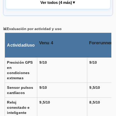
Ver todos (4 más)
▼
Garmin - Reloj smartwatch unisex
Forerunner
570 47mm Lila Garmin.
📊Evaluación por actividad y uso
Vendido por
📦 24-48h · 🚚 Gratis >99€ · 🔄 15-30 días
Venu 4
Forerunner 
Actividad/uso
Garmin Forerunner 570 - 47 mm
negro correa
Precisión GPS
9/10
9/10
negro
en
condiciones
Vendido por
extremas
📦 72h · 🚚 Gratis >49€ · 🔄 30 días
Sensor pulsos
9/10
9,5/10
cardíacos
Reloj
9,5/10
8,5/10
Garmin Forerunner 570 - 47 mm
amarillo
conectado e
correa azul blanco
inteligente
Vendido por