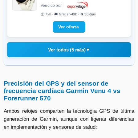
Vendido por
📦 72h · 🚚 Gratis >49€ · 🔄 30 días
Ver todos (5 más)
▼
Garmin Venu 4 - 41 mm plateado
correa violeta
Precisión del GPS y del sensor de
frecuencia cardíaca Garmin Venu 4 vs
Vendido por
Forerunner 570
📦 72h · 🚚 Gratis >49€ · 🔄 30 días
Ambos relojes comparten la tecnología GPS de última
generación de Garmin, aunque con ligeras diferencias
en implementación y sensores de salud:
Garmin Venu 4 - 45 mm gris