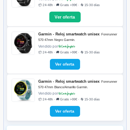
Vendido por
📦 24-48h · 🚚 Gratis >99€ · 🔄 15-30 días
📦 72h · 🚚 Gratis >49€ · 🔄 30 días
Garmin - Reloj smartwatch unisex
Forerunner
570 47mm Negro Garmin.
Garmin Venu 4 - 45 mm plateado
correa
Vendido por
amarillo
📦 24-48h · 🚚 Gratis >99€ · 🔄 15-30 días
Vendido por
📦 72h · 🚚 Gratis >49€ · 🔄 30 días
Garmin - Reloj smartwatch unisex
Forerunner
570 47mm Blanco/Amarillo Garmin.
Vendido por
📦 24-48h · 🚚 Gratis >99€ · 🔄 15-30 días