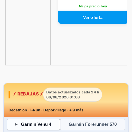
Mejor precio hoy
Datos actualizados cada 24 h
⚡ REBAJAS ⚡
06/08/2026 01:03
Decathlon
·
i-Run
·
Deporvillage
·
+ 9 más
Garmin Venu 4
Garmin Forerunner 570