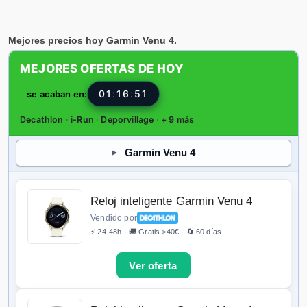
Mejores precios hoy Garmin Venu 4.
MEJORES OFERTAS DE HOY
01
:
16
:
50
se acaban en:
Decathlon
·
i-Run
·
Deporvillage
·
+ 9 más
Garmin Venu 4
Reloj inteligente Garmin Venu 4
Vendido por
⚡ 24-48h · 🚚 Gratis >40€ · 🔄 60 días