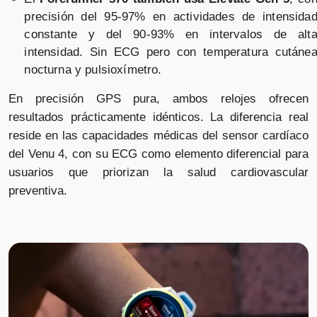
Vendido por
precisión del 95-97% en actividades de intensida
📦 72h · 🚚 Gratis >49€ · 🔄 30 días
constante y del 90-93% en intervalos de alt
intensidad. Sin ECG pero con temperatura cutáne
nocturna y pulsioxímetro.
En precisión GPS pura, ambos relojes ofrecen
Garmin Venu 4 - 45 mm plateado
resultados prácticamente idénticos. La diferencia real
correa amarillo
reside en las capacidades médicas del sensor cardíaco
del Venu 4, con su ECG como elemento diferencial para
Vendido por
usuarios que priorizan la salud cardiovascular
📦 72h · 🚚 Gratis >49€ · 🔄 30 días
preventiva.