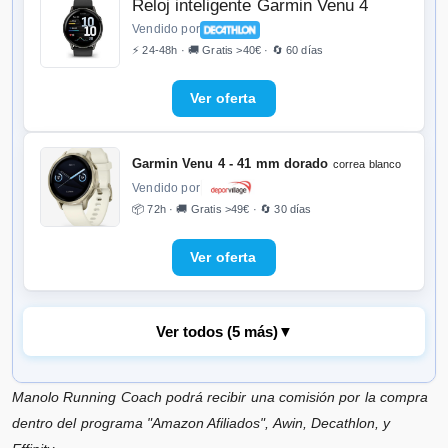
Reloj inteligente Garmin Venu 4
Vendido por
⚡ 24-48h · 🚚 Gratis >40€ · 🔄 60 días
Garmin Venu 4 - 41 mm dorado
correa blanco
Vendido por
📦 72h · 🚚 Gratis >49€ · 🔄 30 días
Ver todos (5 más)
▼
Manolo Running Coach podrá recibir una comisión por la compra
Garmin Venu 4 - 41 mm plateado
correa
violeta
dentro del programa "Amazon Afiliados", Awin, Decathlon, y
Vendido por