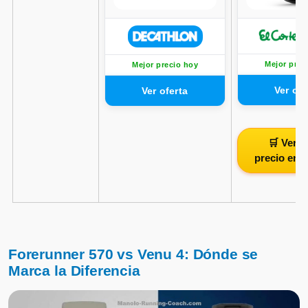
Mejor prec
Mejor precio hoy
🛒 Ver m
precio en
Forerunner 570 vs Venu 4: Dónde se
Marca la Diferencia