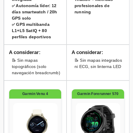
Autonomía líder: 12
profesionales de
✅
días smartwatch / 20h
running
GPS solo
GPS multibanda
✅
L1+L5 SatIQ + 80
perfiles deportivos
A considerar:
A considerar:
📝 Sin mapas
📝 Sin mapas integrados
topográficos (solo
ni ECG, sin linterna LED
navegación breadcrumb)
Garmin Venu 4
Garmin Forerunner 570