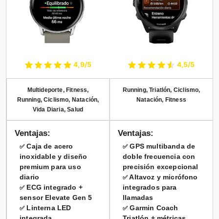
4,9/5
4,5/5
Multideporte, Fitness,
Running, Triatlón, Ciclismo,
Running, Ciclismo, Natación,
Natación, Fitness
Vida Diaria, Salud
Ventajas:
Ventajas:
Caja de acero
GPS multibanda de
✅
✅
inoxidable y diseño
doble frecuencia con
premium para uso
precisión excepcional
diario
Altavoz y micrófono
✅
ECG integrado +
integrados para
✅
sensor Elevate Gen 5
llamadas
Linterna LED
Garmin Coach
✅
✅
integrada
Triatlón + métricas