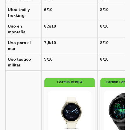
Ultra trail y
6/10
8/10
trekking
Uso en
6,5/10
8/10
montaña
Uso para el
7,5/10
8/10
mar
Uso táctico
5/10
6/10
militar
Garmin Venu 4
Garmin Forer