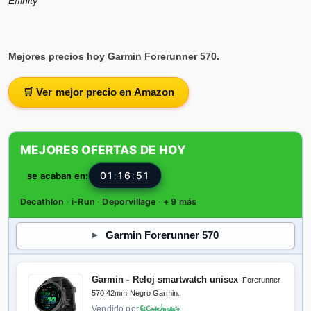
Effinity
📦 72h · 🚚 Gratis >49€ · 🔄 30 días
Mejores precios hoy Garmin Forerunner 570.
Garmin Venu 4 - 45 mm gris correa
negro
🛒 Ver mejor precio en Amazon
Vendido por
📦 72h · 🚚 Gratis >49€ · 🔄 30 días
MEJORES OFERTAS DE HOY
01
:
16
:
50
se acaban en:
Garmin Venu 4 - 45 mm plateado
correa gris
Decathlon
·
i-Run
·
Deporvillage
·
+ 9 más
Vendido por
📦 72h · 🚚 Gratis >49€ · 🔄 30 días
Garmin Forerunner 570
Garmin - Reloj smartwatch unisex
Forerunner
570 42mm Negro Garmin.
Garmin Venu 4 - 41 mm plateado
correa negro
Vendido por