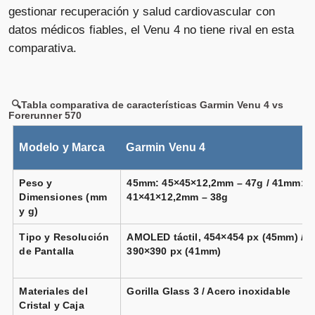
gestionar recuperación y salud cardiovascular con
datos médicos fiables, el Venu 4 no tiene rival en esta
comparativa.
🔍Tabla comparativa de características Garmin Venu 4 vs
Forerunner 570
Modelo y Marca
Garmin Venu 4
Peso y
45mm: 45×45×12,2mm – 47g / 41mm:
Dimensiones (mm
41×41×12,2mm – 38g
y g)
Tipo y Resolución
AMOLED táctil, 454×454 px (45mm) /
de Pantalla
390×390 px (41mm)
Materiales del
Gorilla Glass 3 / Acero inoxidable
Cristal y Caja