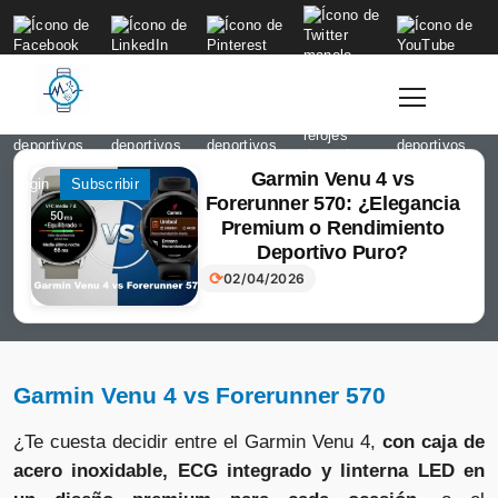
to
content
Garmin Venu 4 vs
Login
Subscribir
Forerunner 570: ¿Elegancia
Premium o Rendimiento
Deportivo Puro?
⟳
02/04/2026
Garmin Venu 4 vs Forerunner 570
¿Te cuesta decidir entre el Garmin Venu 4,
con caja de
acero inoxidable, ECG integrado y linterna LED en