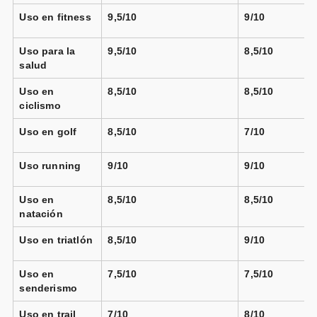
📦 72h · 🚚 Gratis >49€ · 🔄 30 días
Uso en fitness
9,5/10
9/10
Uso para la
9,5/10
8,5/10
salud
Garmin Forerunner 570 - 42 mm lila
correa
Uso en
8,5/10
8,5/10
blanco amarillo
ciclismo
Vendido por
Uso en golf
8,5/10
7/10
📦 72h · 🚚 Gratis >49€ · 🔄 30 días
Uso running
9/10
9/10
Uso en
8,5/10
8,5/10
natación
Uso en triatlón
8,5/10
9/10
Uso en
7,5/10
7,5/10
senderismo
Uso en trail
7/10
8/10