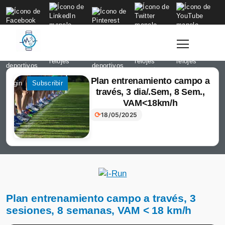
to
content
Plan entrenamiento campo a
Login
Subscribir
través, 3 dia/.Sem, 8 Sem.,
VAM<18km/h
⟳
18/05/2025
Plan entrenamiento campo a través, 3
sesiones, 8 semanas, VAM < 18 km/h