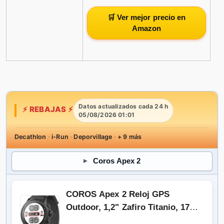
🛒 Ver mejor precio en
Amazon
Datos actualizados cada 24 h
⚡ REBAJAS ⚡
05/08/2026 01:01
Decathlon
·
i-Run
·
Deporvillage
·
+ 9 más
Coros Apex 2
COROS Apex 2 Reloj GPS
Outdoor, 1,2" Zafiro Titanio, 17
días de
Batería, Navegación en