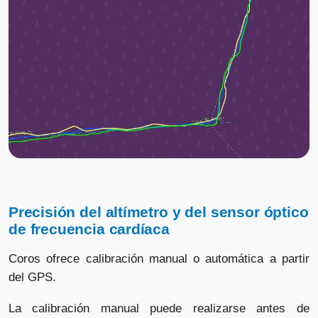
COROS reloj Apex 2
Vendido por
📦 3-5 días · 🚚 Gratis >75€ · 🔄 30 días
COROS Apex 4 42 mm
Vendido por
📦 3-5 días · 🚚 Gratis >75€ · 🔄 30 días
Precisión del altímetro y del
sensor
óptico
de frecuencia cardíaca
Coros ofrece calibración manual o automática a partir
del GPS.
La calibración manual puede realizarse antes de