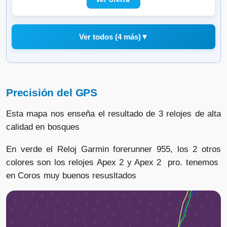
sueño, Carrera, Ciclismo, Escalada-
Rosa
Ver todos (4 más)
▼
COROS reloj Apex 2
Precisión del GPS
Vendido por
📦 3-5 días · 🚚 Gratis >75€ · 🔄 30 días
Esta mapa nos enseña el resultado de 3 relojes de alta
calidad en bosques
En verde el Reloj Garmin forerunner 955, los 2 otros
COROS reloj Apex 2
colores son los relojes Apex 2 y Apex 2 pro. tenemos
en Coros muy buenos resusltados
Vendido por
📦 3-5 días · 🚚 Gratis >75€ · 🔄 30 días