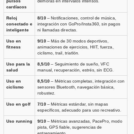
pulsos
demoras en intervalos intensos.
📦 3-5 días · 🚚 Gratis >75€ · 🔄 30 días
cardíacos
Reloj
8/10
– Notificaciones, control de música,
conectado e
integración con GoPro/Insta360, sin pagos
inteligente
ni llamadas directas.
COROS Apex 4 42 mm
Uso en
9/10
– Más de 30 modos deportivos,
Vendido por
fitness
animaciones de ejercicios, HIIT, fuerza,
📦 3-5 días · 🚚 Gratis >75€ · 🔄 30 días
ciclismo, trail, triatlón.
Uso para la
8,5/10
– Seguimiento de sueño, VFC
salud
manual, recuperación, estrés, sin ECG.
Uso en
8,5/10
– Métricas completas, integración con
ciclismo
sensores Bluetooth, navegación básica,
robustez.
Uso en golf
7/10
– Métricas estándar, sin mapas
específicos, adecuado para uso recreativo.
Uso running
9/10
– Métricas avanzadas, PacePro, modo
pista, GPS fiable, sugerencias de
entrenamiento.