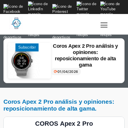
to
content
Coros Apex 2 Pro análisis y
Login
Subscribir
opiniones:
reposicionamiento de alta
gama
⟳
01/04/2026
Coros Apex 2 Pro análisis y opiniones:
reposicionamiento de alta gama.
COROS Apex 2 Pro