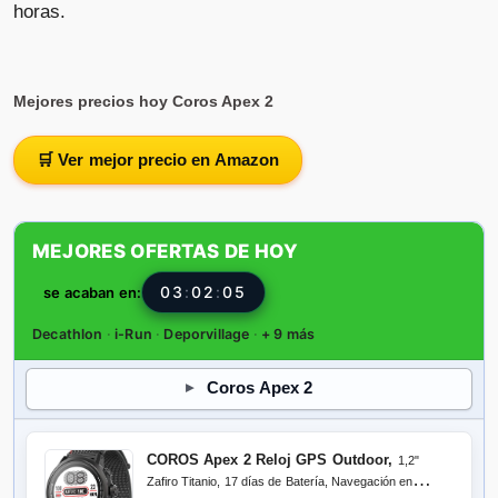
horas.
Mejores precios hoy Coros Apex 2
🛒 Ver mejor precio en Amazon
MEJORES OFERTAS DE HOY
03
:
02
:
04
se acaban en:
Decathlon
·
i-Run
·
Deporvillage
·
+ 9 más
Coros Apex 2
COROS Apex 2 Reloj GPS Outdoor,
1,2"
Zafiro Titanio, 17 días de Batería, Navegación en