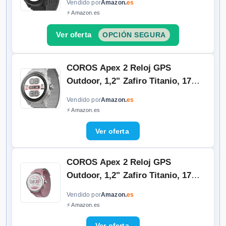
Vendido por
Amazon.
es
muñeca, Mapas Offline, Monitor de
⚡ Amazon.es
Frecuencia Cardiaca, Medición del
sueño, Carrera, Ciclismo, Escalada-
OPCIÓN SEGURA
Negro
COROS Apex 2 Reloj GPS
Outdoor, 1,2" Zafiro Titanio, 17
días de
Batería, Navegación en
Vendido por
Amazon.
es
muñeca, Mapas Offline, Monitor de
⚡ Amazon.es
Frecuencia Cardiaca, Medición del
sueño, Carrera, Ciclismo, Escalada-
Gris
COROS Apex 2 Reloj GPS
Outdoor, 1,2" Zafiro Titanio, 17
días de
Batería, Navegación en
Vendido por
Amazon.
es
muñeca, Mapas Offline, Monitor de
⚡ Amazon.es
Frecuencia Cardiaca, Medición del