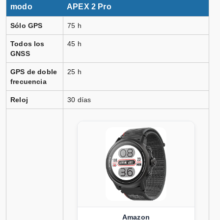
modo
APEX 2 Pro
Sólo GPS
75 h
Todos los
45 h
GNSS
GPS de doble
25 h
frecuencia
Reloj
30 días
Amazon