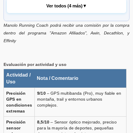
Ver todos (4 más)
▼
Manolo Running Coach podrá recibir una comisión por la compra
COROS reloj Apex 2
dentro del programa "Amazon Afiliados", Awin, Decathlon, y
Vendido por
Effinity
📦 3-5 días · 🚚 Gratis >75€ · 🔄 30 días
Evaluación por actividad y uso
Actividad /
COROS reloj Apex 2
Nota / Comentario
Uso
Vendido por
📦 3-5 días · 🚚 Gratis >75€ · 🔄 30 días
Precisión
9/10
– GPS multibanda (Pro), muy fiable en
GPS en
montaña, trail y entornos urbanos
condiciones
complejos.
extremas
COROS reloj Apex 2
Precisión
8,5/10
– Sensor óptico mejorado, preciso
sensor
para la mayoría de deportes, pequeñas
Vendido por