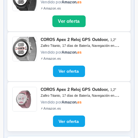
muñeca, Mapas Offline, Monitor de Frecuencia
Vendido por
Amazon.
es
Cardiaca, Medición del sueño, Carrera, Ciclismo,
⚡ Amazon.es
Escalada-Negro
COROS Apex 2 Reloj GPS Outdoor,
1,2"
Zafiro Titanio, 17 días de Batería, Navegación en
muñeca, Mapas Offline, Monitor de Frecuencia
Vendido por
Amazon.
es
Cardiaca, Medición del sueño, Carrera, Ciclismo,
⚡ Amazon.es
Escalada-Gris
COROS Apex 2 Reloj GPS Outdoor,
1,2"
Zafiro Titanio, 17 días de Batería, Navegación en
muñeca, Mapas Offline, Monitor de Frecuencia
Vendido por
Amazon.
es
Cardiaca, Medición del sueño, Carrera, Ciclismo,
⚡ Amazon.es
Escalada-Rosa