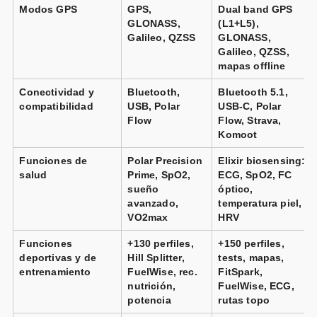
Modos GPS
GPS,
Dual band GPS
GLONASS,
(L1+L5),
Galileo, QZSS
GLONASS,
Galileo, QZSS,
mapas offline
Conectividad y
Bluetooth,
Bluetooth 5.1,
compatibilidad
USB, Polar
USB-C, Polar
Flow
Flow, Strava,
Komoot
Funciones de
Polar Precision
Elixir biosensing:
salud
Prime, SpO2,
ECG, SpO2, FC
sueño
óptico,
avanzado,
temperatura piel,
VO2max
HRV
Funciones
+130 perfiles,
+150 perfiles,
deportivas y de
Hill Splitter,
tests, mapas,
entrenamiento
FuelWise, rec.
FitSpark,
nutrición,
FuelWise, ECG,
potencia
rutas topo