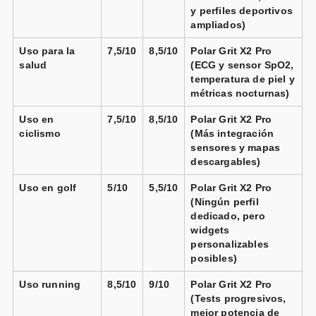
y perfiles deportivos
Polar - Reloj smartwatch Polar
Grit X2 Pro
ampliados)
Titan Talla S-L Polar.
Vendido por
Uso para la
7,5/10
8,5/10
Polar Grit X2 Pro
📦 24-48h · 🚚 Gratis >99€ · 🔄 15-30 días
salud
(ECG y sensor SpO2,
temperatura de piel y
métricas nocturnas)
Uso en
7,5/10
8,5/10
Polar Grit X2 Pro
Polar - Reloj smartwatch Polar
Grit X2 Pro Talla
ciclismo
(Más integración
S-L con sensor H10 Polar.
sensores y mapas
Vendido por
descargables)
📦 24-48h · 🚚 Gratis >99€ · 🔄 15-30 días
Uso en golf
5/10
5,5/10
Polar Grit X2 Pro
(Ningún perfil
dedicado, pero
widgets
personalizables
Polar Grit X2 Pro acero negro
posibles)
Vendido por
📦 72h · 🚚 Gratis >49€ · 🔄 30 días
Uso running
8,5/10
9/10
Polar Grit X2 Pro
(Tests progresivos,
mejor potencia de