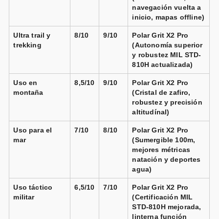
navegación vuelta a
inicio, mapas offline)
Ultra trail y
8/10
9/10
Polar Grit X2 Pro
trekking
(Autonomía superior
y robustez MIL STD-
810H actualizada)
Uso en
8,5/10
9/10
Polar Grit X2 Pro
montaña
(Cristal de zafiro,
robustez y precisión
altitudínal)
Uso para el
7/10
8/10
Polar Grit X2 Pro
mar
(Sumergible 100m,
mejores métricas
natación y deportes
agua)
Uso táctico
6,5/10
7/10
Polar Grit X2 Pro
militar
(Certificación MIL
STD-810H mejorada,
linterna función