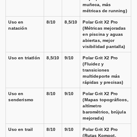
muñeca, más
métricas de running)
Polar Grit X2 Pro acero gris
Uso en
8/10
8,5/10
Polar Grit X2 Pro
Vendido por
natación
(Métricas mejoradas
📦 72h · 🚚 Gratis >49€ · 🔄 30 días
en piscina y aguas
abiertas, mejor
visibilidad pantalla)
Uso en triatlón
8,5/10
9/10
Polar Grit X2 Pro
(Fluidez y
Polar Grit X2 Pro acero negro +
Sensor Polar
transiciones
H10 negro
multideporte más
Vendido por
rápidas y precisas)
📦 72h · 🚚 Gratis >49€ · 🔄 30 días
Uso en
8/10
9/10
Polar Grit X2 Pro
senderismo
(Mapas topográficos,
altímetro
barométrico, brújula
mejorada)
Uso en trail
8/10
9/10
Polar Grit X2 Pro
(Rutas Komoot,