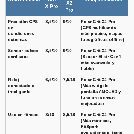
X2
Vendido por
X Pro
Pro
📦 3-5 días · 🚚 Gratis >75€ · 🔄 30 días
Precisión GPS
8,5/10
9/10
Polar Grit X2 Pro
en
(GPS multibanda
condiciones
más preciso, mapas
extremas
topográficos offline)
Polar - Reloj smartwatch Polar
Grit X2 Pro Talla
S-L Polar.
Sensor pulsos
8,5/10
9/10
Polar Grit X2 Pro
Vendido por
cardíacos
(Sensor Elixir Gen4
📦 24-48h · 🚚 Gratis >99€ · 🔄 15-30 días
más avanzado y
fiable)
Reloj
6,5/10
7,5/10
Polar Grit X2 Pro
conectado e
(Más widgets,
Polar - Reloj smartwatch Polar
Grit X2 Pro Talla
inteligente
pantalla AMOLED y
S-L Polar.
funciones smart
mejoradas)
Vendido por
📦 24-48h · 🚚 Gratis >99€ · 🔄 15-30 días
Uso en fitness
8/10
8,5/10
Polar Grit X2 Pro
(Más métricas,
FitSpark
evolucionado, tests