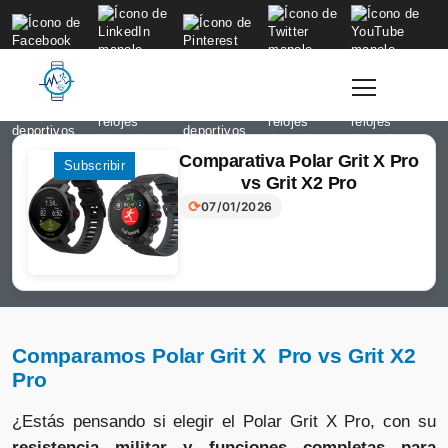
to
content
Comparativa Polar Grit X Pro
Login
Subscribir
vs Grit X2 Pro
⟳
07/01/2026
Comparamos Polar Grit X Pro vs Grit X2
Pro
¿Estás pensando si elegir el Polar Grit X Pro, con su
resistencia militar y funciones completas para