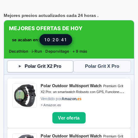
Mejores precios actualizados cada 24 horas .
MEJORES OFERTAS DE HOY
10
:
20
:
40
se acaban en:
Decathlon
·
i-Run
·
Deporvillage
·
+ 9 más
Polar Grit X2 Pro
Polar Grit X Pro
Polar Outdoor Multisport Watch
Premium Grit
X2 Pro: un smartwatch Robusto con GPS, Funciones
de navegación avanzadas, Registro de Actividad,
Vendido por
Amazon.
es
tecnología de biosensores y Entrenamiento con FC.
⚡ Amazon.es
Polar Outdoor Multisport Watch
Premium Grit