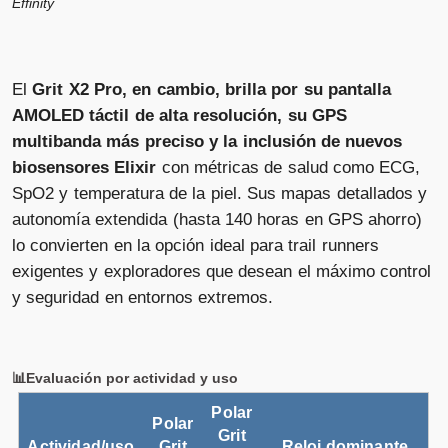
Effinity
tecnología de biosensores con una Correa de Piel
⚡ Amazon.es
Adicional.
El
Grit X2 Pro, en cambio, brilla por su pantalla
AMOLED táctil de alta resolución, su GPS
Polar Grit X2 Pro
multibanda más preciso y la inclusión de nuevos
Vendido por
biosensores Elixir
con métricas de salud como ECG,
📦 3-5 días · 🚚 Gratis >75€ · 🔄 30 días
SpO2 y temperatura de la piel. Sus mapas detallados y
autonomía extendida (hasta 140 horas en GPS ahorro)
lo convierten en la opción ideal para trail runners
exigentes y exploradores que desean el máximo control
Polar Grit X2 Pro
y seguridad en entornos extremos.
Vendido por
📦 3-5 días · 🚚 Gratis >75€ · 🔄 30 días
📊Evaluación por actividad y uso
Polar
Polar
Grit
Polar Grit X2 Pro Titan
Actividad/uso
Grit
Reloj dominante