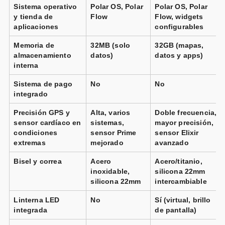
Sistema operativo
Polar OS, Polar
Polar OS, Polar
y tienda de
Flow
Flow, widgets
aplicaciones
configurables
Memoria de
32MB (solo
32GB (mapas,
almacenamiento
datos)
datos y apps)
interna
Sistema de pago
No
No
integrado
Precisión GPS y
Alta, varios
Doble frecuencia,
sensor cardíaco en
sistemas,
mayor precisión,
condiciones
sensor Prime
sensor Elixir
extremas
mejorado
avanzado
Bisel y correa
Acero
Acero/titanio,
inoxidable,
silicona 22mm
silicona 22mm
intercambiable
Linterna LED
No
Sí (virtual, brillo
integrada
de pantalla)