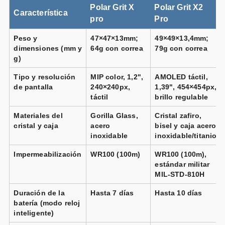
Polar Grit X
Polar Grit X2
Característica
pro
Pro
Peso y
47×47×13mm;
49×49×13,4mm;
dimensiones (mm y
64g con correa
79g con correa
g)
Tipo y resolución
MIP color, 1,2",
AMOLED táctil,
de pantalla
240×240px,
1,39", 454×454px,
táctil
brillo regulable
Materiales del
Gorilla Glass,
Cristal zafiro,
cristal y caja
acero
bisel y caja acero
inoxidable
inoxidable/titanio
Impermeabilización
WR100 (100m)
WR100 (100m),
estándar militar
MIL-STD-810H
Duración de la
Hasta 7 días
Hasta 10 días
batería (modo reloj
inteligente)