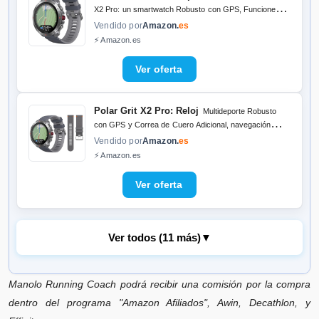
X2 Pro: un smartwatch Robusto con GPS, Funciones
de navegación avanzadas, Registro de Actividad,
Vendido por
Amazon.
es
tecnología de biosensores y Entrenamiento con FC.
⚡ Amazon.es
Polar Grit X2 Pro: Reloj
Multideporte Robusto
con GPS y Correa de Cuero Adicional, navegación
Avanzada, Registro de Actividad, biosensores y
Vendido por
Amazon.
es
monitoreo de FC.
⚡ Amazon.es
Ver todos (11 más)
▼
Manolo Running Coach podrá recibir una comisión por la compra
Polar Outdoor Multisport Watch
Premium Grit
X2 Pro Titan: un Reloj Robusto de Titanio con GPS,
dentro del programa "Amazon Afiliados", Awin, Decathlon, y
navegación Avanzada, Registro de Actividad y
Vendido por
Amazon.
es