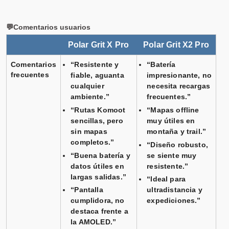
💬Comentarios usuarios
Polar Grit X Pro
Polar Grit X2 Pro
Comentarios
“Resistente y
“Batería
frecuentes
fiable, aguanta
impresionante, no
cualquier
necesita recargas
ambiente.”
frecuentes.”
“Rutas Komoot
“Mapas offline
sencillas, pero
muy útiles en
sin mapas
montaña y trail.”
completos.”
“Diseño robusto,
“Buena batería y
se siente muy
datos útiles en
resistente.”
largas salidas.”
“Ideal para
“Pantalla
ultradistancia y
cumplidora, no
expediciones.”
destaca frente a
la AMOLED.”