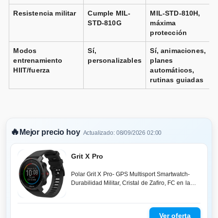
Resistencia militar
Cumple MIL-
MIL-STD-810H,
STD-810G
máxima
protección
Modos
Sí,
Sí, animaciones,
entrenamiento
personalizables
planes
HIIT/fuerza
automáticos,
rutinas guiadas
🔥
Mejor precio hoy
Actualizado: 08/09/2026 02:00
Grit X Pro
Polar Grit X Pro- GPS Multisport Smartwatch-
Durabilidad Militar, Cristal de Zafiro, FC en la
Muñeca, Batería de Larga D...