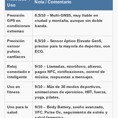
Nota / Comentario
Uso
Vendido por
📦 72h · 🚚 Gratis >49€ · 🔄 30 días
Precisión
8,5/10 – Multi-GNSS, muy fiable en
GPS en
ciudad y montaña, aunque sin doble
condiciones
banda.
extremas
Garmin Venu 3S gris oscuro correa
silicona
Precisión
8,5/10 – Sensor óptico Elevate Gen5,
gris
sensor
preciso para la mayoría de deportes, con
pulsos
ECG.
Vendido por
cardíacos
📦 72h · 🚚 Gratis >49€ · 🔄 30 días
Reloj
9/10 – Llamadas, micrófono, altavoz,
conectado e
pagos NFC, notificaciones, control de
inteligente
música, respuestas a mensajes.
Garmin Venu 3S gris oro correa
silicona beige
Uso en
9/10 – Más de 30 modos deportivos,
Vendido por
fitness
animaciones de ejercicios, HIIT, fuerza,
yoga, pilates.
📦 72h · 🚚 Gratis >49€ · 🔄 30 días
Uso para la
9/10 – Body Battery, sueño avanzado,
salud
VFC, Pulse Ox, seguimiento de estrés y
salud femenina.