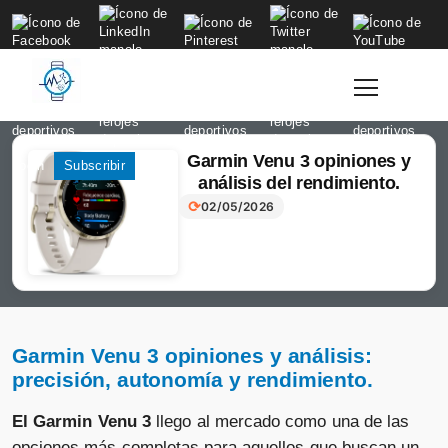
to
content
Garmin Venu 3 opiniones y
Login
Subscribir
análisis del rendimiento.
⟳
02/05/2026
Garmin Venu 3 opiniones y análisis:
precisión, autonomía y rendimiento.
El Garmin Venu 3
llego al mercado como una de las
opciones más completas para aquellos que buscan un