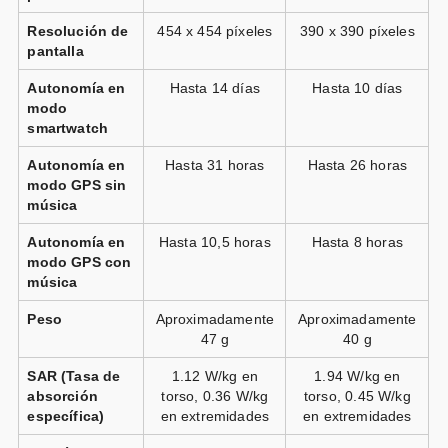
Resolución de
454 x 454 píxeles
390 x 390 píxeles
Garmin Venu 3S gris oscuro
pantalla
correa silicona gris
Autonomía en
Hasta 14 días
Hasta 10 días
modo
Vendido por
smartwatch
📦 72h · 🚚 Gratis >49€ · 🔄 30 días
Autonomía en
Hasta 31 horas
Hasta 26 horas
modo GPS sin
música
Garmin Venu 3S gris oro correa
Autonomía en
Hasta 10,5 horas
Hasta 8 horas
modo GPS con
silicona beige
música
Vendido por
Peso
Aproximadamente
Aproximadamente
47 g
40 g
📦 72h · 🚚 Gratis >49€ · 🔄 30 días
SAR (Tasa de
1.12 W/kg en
1.94 W/kg en
absorción
torso, 0.36 W/kg
torso, 0.45 W/kg
específica)
en extremidades
en extremidades
Garmin Venu 3S beige oro correa