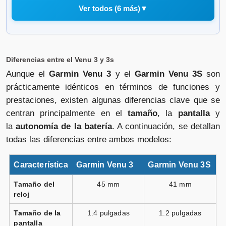
Ver todos (6 más)
▼
Garmin - Garmin Venu 3S verde
(41mm) Smartwatch.
Diferencias entre el Venu 3 y 3s
Aunque el
Garmin Venu 3
y el
Garmin Venu 3S
son
Vendido por
prácticamente idénticos en términos de funciones y
📦 24-48h · 🚚 Gratis >99€ · 🔄 15-30 días
prestaciones, existen algunas diferencias clave que se
centran principalmente en el
tamaño
, la
pantalla
y
la
autonomía de la batería
. A continuación, se detallan
todas las diferencias entre ambos modelos:
Garmin Venu 3 negro correa
silicona negro
Característica
Garmin Venu 3
Garmin Venu 3S
Vendido por
Tamaño del
45 mm
41 mm
📦 72h · 🚚 Gratis >49€ · 🔄 30 días
reloj
Tamaño de la
1.4 pulgadas
1.2 pulgadas
pantalla