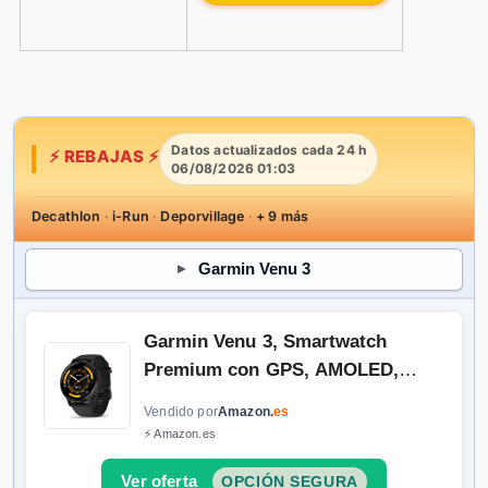
Datos actualizados cada 24 h
⚡ REBAJAS ⚡
06/08/2026 01:03
Decathlon
·
i-Run
·
Deporvillage
·
+ 9 más
Garmin Venu 3
Garmin Venu 3, Smartwatch
Premium con GPS, AMOLED,
Funciones
avanzadas de Salud y
Vendido por
Amazon.
es
Forma física, más de 30
⚡ Amazon.es
Aplicaciones Deportivas, 14 días de
autonomía, Negro
OPCIÓN SEGURA