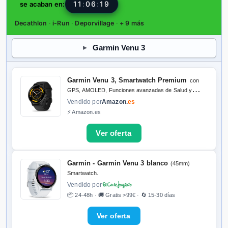
11
:
06
:
18
se acaban en:
Decathlon
·
i-Run
·
Deporvillage
·
+ 9 más
Garmin Venu 3
Garmin Venu 3, Smartwatch Premium
con
GPS, AMOLED, Funciones avanzadas de Salud y
Forma física, más de 30 Aplicaciones Deportivas, 14
Vendido por
Amazon.
es
días de autonomía, Negro
⚡ Amazon.es
Garmin - Garmin Venu 3 blanco
(45mm)
Smartwatch.
Vendido por
📦 24-48h · 🚚 Gratis >99€ · 🔄 15-30 días