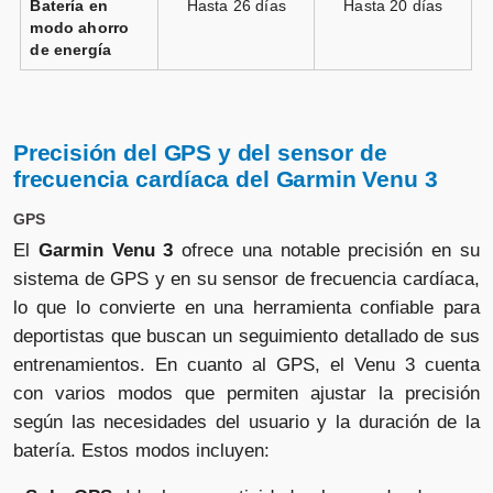
Batería en
Hasta 26 días
Hasta 20 días
silicona beige oro
modo ahorro
de energía
Vendido por
📦 72h · 🚚 Gratis >49€ · 🔄 30 días
Precisión del GPS y del sensor de
frecuencia cardíaca del Garmin Venu 3
Garmin Venu 3 plata correa
GPS
silicona blanco
El
Garmin Venu 3
ofrece una notable precisión en su
sistema de GPS y en su sensor de frecuencia cardíaca,
Vendido por
lo que lo convierte en una herramienta confiable para
📦 72h · 🚚 Gratis >49€ · 🔄 30 días
deportistas que buscan un seguimiento detallado de sus
entrenamientos. En cuanto al GPS, el Venu 3 cuenta
con varios modos que permiten ajustar la precisión
según las necesidades del usuario y la duración de la
batería. Estos modos incluyen: