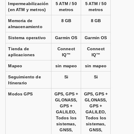
Impermeabilización
5 ATM / 50
5 ATM / 50
(en ATM y metros)
metros
metros
Memoria de
8 GB
8 GB
almacenamiento
Sistema operativo
Garmin OS
Garmin OS
Tienda de
Connect
Connect
aplicaciones
IQ™
IQ™
Mapeo
sin mapeo
sin mapeo
Seguimiento de
Si
Si
Itinerario
Modos GPS
GPS, GPS +
GPS, GPS +
GLONASS,
GLONASS,
GPS +
GPS +
GALILEO,
GALILEO,
Todos los
Todos los
sistemas,
sistemas,
GNSS,
GNSS,