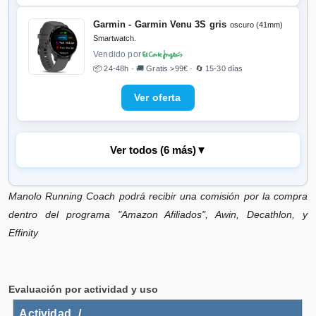
Garmin - Garmin Venu 3S gris
oscuro (41mm)
Smartwatch.
Vendido por
📦 24-48h · 🚚 Gratis >99€ · 🔄 15-30 días
Ver todos (6 más)
▼
Manolo Running Coach podrá recibir una comisión por la compra
Garmin - Garmin Venu 3S verde
(41mm)
Smartwatch.
dentro del programa "Amazon Afiliados", Awin, Decathlon, y
Vendido por
Effinity
📦 24-48h · 🚚 Gratis >99€ · 🔄 15-30 días
Evaluación por actividad y uso
Actividad /
Garmin Venu 3 negro correa
silicona negro