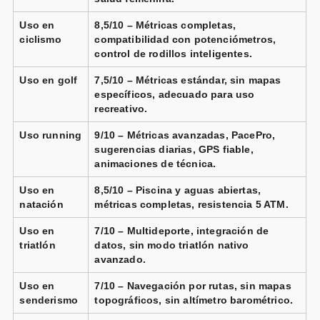
Garmin Venu 3S beige oro correa
silicona
Uso en
8,5/10 – Métricas completas,
beige oro
ciclismo
compatibilidad con potenciómetros,
Vendido por
control de rodillos inteligentes.
📦 72h · 🚚 Gratis >49€ · 🔄 30 días
Uso en golf
7,5/10 – Métricas estándar, sin mapas
específicos, adecuado para uso
recreativo.
Uso running
9/10 – Métricas avanzadas, PacePro,
Garmin Venu 3 plata correa
silicona blanco
sugerencias diarias, GPS fiable,
Vendido por
animaciones de técnica.
📦 72h · 🚚 Gratis >49€ · 🔄 30 días
Uso en
8,5/10 – Piscina y aguas abiertas,
natación
métricas completas, resistencia 5 ATM.
Uso en
7/10 – Multideporte, integración de
triatlón
datos, sin modo triatlón nativo
avanzado.
Uso en
7/10 – Navegación por rutas, sin mapas
senderismo
topográficos, sin altímetro barométrico.