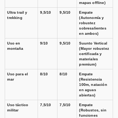
mapas offline)
SUUNTO Race Reloj Deportivo -
Smartwatch
📦 3-5 días · 🚚 Gratis >75€ · 🔄 30 días
Exteriores, Pantalla AMOLED Brillante De 1,43" Con
Ultra trail y
9,5/10
9,5/10
Empate
Cristal De Zafiro, Corona Cómoda y Botones De
Vendido por
Amazon.
es
trekking
(Autonomía y
Control, GPS De Doble Frecuencia, Larga Duración De
⚡ Amazon.es
robustez
La Batería
sobresalientes
Suunto Vertical Solar Canyon
Titanio Solar
en ambos)
Black
Vendido por
Uso en
9/10
9,5/10
Suunto Vertical
Suunto Race S All Black
📦 3-5 días · 🚚 Gratis >75€ · 🔄 30 días
montaña
(Mayor robustez
Vendido por
certificada y
materiales
📦 3-5 días · 🚚 Gratis >75€ · 🔄 30 días
premium)
Uso para el
8/10
8/10
Empate
Suunto Vertical Solar Canyon
Titanio Solar
mar
(Resistencia
Black
100m, natación
Vendido por
Suunto Race S All Black
en aguas
📦 3-5 días · 🚚 Gratis >75€ · 🔄 30 días
abiertas)
Vendido por
📦 3-5 días · 🚚 Gratis >75€ · 🔄 30 días
Uso táctico
7,5/10
7,5/10
Empate
militar
(Robustos, sin
funciones
Suunto Vertical Solar Canyon
Titanio Solar