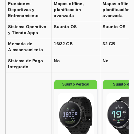
Suunto Race S Titanium Canary
Vendido por
Funciones
Mapas offline,
Mapas offline,
📦 72h · 🚚 Gratis >49€ · 🔄 30 días
Vendido por
Deportivas y
planificación
planificación
📦 3-5 días · 🚚 Gratis >75€ · 🔄 30 días
Entrenamiento
avanzada
avanzada
Sistema Operativo
Suunto OS
Suunto OS
y Tienda Apps
Suunto Vertical Titanium Solar
negro
Memoria de
16/32 GB
32 GB
Suunto Race Titanio
Vendido por
Almacenamiento
📦 72h · 🚚 Gratis >49€ · 🔄 30 días
Vendido por
Sistema de Pago
No
No
📦 3-5 días · 🚚 Gratis >75€ · 🔄 30 días
Integrado
Suunto Vertical
Suunto Rac
Suunto Vertical Titanium Solar
verde bosque
Suunto Race Titanio
Vendido por
📦 72h · 🚚 Gratis >49€ · 🔄 30 días
Vendido por
📦 3-5 días · 🚚 Gratis >75€ · 🔄 30 días