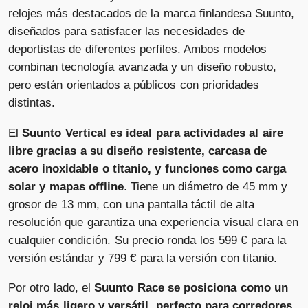
relojes más destacados de la marca finlandesa Suunto,
Suunto - Reloj GPS Suunto Vertical
Titanium
diseñados para satisfacer las necesidades de
Solar.
deportistas de diferentes perfiles. Ambos modelos
Vendido por
Suunto Race S All Black
combinan tecnología avanzada y un diseño robusto,
📦 24-48h · 🚚 Gratis >99€ · 🔄 15-30 días
Vendido por
pero están orientados a públicos con prioridades
📦 3-5 días · 🚚 Gratis >75€ · 🔄 30 días
distintas.
El
Suunto Vertical es ideal para actividades al aire
Suunto - Reloj GPS Suunto Vertical
Titanium
libre gracias a su diseño resistente, carcasa de
Solar.
Suunto Race S All Black
Vendido por
acero inoxidable o titanio, y funciones como carga
📦 24-48h · 🚚 Gratis >99€ · 🔄 15-30 días
Vendido por
solar y mapas offline
. Tiene un diámetro de 45 mm y
📦 3-5 días · 🚚 Gratis >75€ · 🔄 30 días
grosor de 13 mm, con una pantalla táctil de alta
resolución que garantiza una experiencia visual clara en
cualquier condición. Su precio ronda los 599 € para la
Suunto Vertical negro intenso
versión estándar y 799 € para la versión con titanio.
Vendido por
Suunto Race All Black
📦 72h · 🚚 Gratis >49€ · 🔄 30 días
Por otro lado, el
Suunto Race se posiciona como un
Vendido por
📦 3-5 días · 🚚 Gratis >75€ · 🔄 30 días
reloj más ligero y versátil, perfecto para corredores