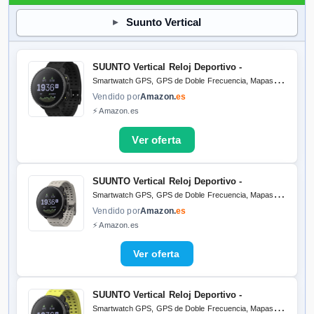
Suunto Vertical
SUUNTO Vertical Reloj Deportivo -
Smartwatch GPS, GPS de Doble Frecuencia, Mapas sin
Conexión Gratuitos, Autonomía de hasta 50 Días,
Vendido por
Amazon.
es
Carcasa Resistente Militarmente, Resistente al Agua
⚡ Amazon.es
hasta 100m
SUUNTO Vertical Reloj Deportivo -
Smartwatch GPS, GPS de Doble Frecuencia, Mapas sin
Conexión Gratuitos, Autonomía de hasta 50 Días,
Vendido por
Amazon.
es
Carcasa Resistente Militarmente, Resistente al Agua
⚡ Amazon.es
hasta 100m
SUUNTO Vertical Reloj Deportivo -
Smartwatch GPS, GPS de Doble Frecuencia, Mapas sin