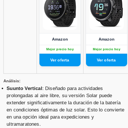
Vendido por
📦 3-5 días · 🚚 Gratis >75€ · 🔄 30 días
Amazon
Amazon
Suunto Vertical Solar Canyon
Mejor precio hoy
Mejor precio hoy
Titanio Solar Black
Vendido por
📦 3-5 días · 🚚 Gratis >75€ · 🔄 30 días
Análisis:
Suunto Vertical
: Diseñado para actividades
prolongadas al aire libre, su versión Solar puede
extender significativamente la duración de la batería
Suunto - Reloj GPS Suunto
en condiciones óptimas de luz solar. Esto lo convierte
Vertical.
en una opción ideal para expediciones y
ultramaratones.
Vendido por