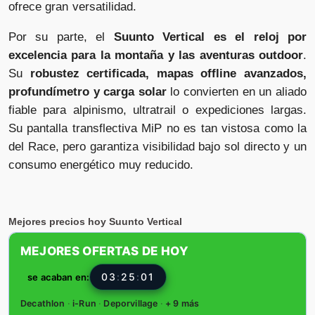
ofrece gran versatilidad.
Por su parte, el
Suunto Vertical es el reloj por
excelencia para la montaña y las aventuras outdoor
.
Su
robustez certificada, mapas offline avanzados,
profundímetro y carga solar
lo convierten en un aliado
fiable para alpinismo, ultratrail o expediciones largas.
Su pantalla transflectiva MiP no es tan vistosa como la
del Race, pero garantiza visibilidad bajo sol directo y un
consumo energético muy reducido.
Mejores precios hoy Suunto Vertical
MEJORES OFERTAS DE HOY
03
:
24
:
59
se acaban en:
Decathlon
·
i-Run
·
Deporvillage
·
+ 9 más