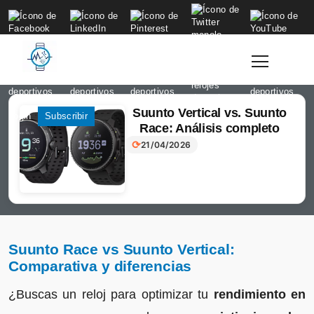
to
content
Suunto Vertical vs. Suunto
Login
Subscribir
Race: Análisis completo
⟳
21/04/2026
Suunto Race vs Suunto Vertical:
Comparativa y diferencias
¿Buscas un reloj para optimizar tu
rendimiento en