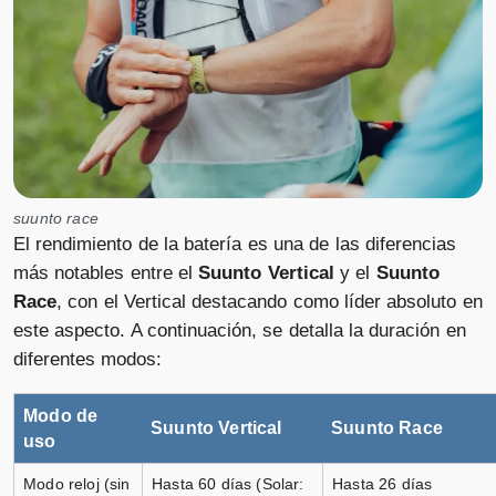
Suunto Vertical Solar Canyon
Titanio Solar Black
Vendido por
📦 3-5 días · 🚚 Gratis >75€ · 🔄 30 días
suunto race
El rendimiento de la batería es una de las diferencias
más notables entre el
Suunto Vertical
y el
Suunto
Suunto Vertical Solar Canyon
Race
, con el Vertical destacando como líder absoluto en
Titanio Solar Black
este aspecto. A continuación, se detalla la duración en
diferentes modos:
Vendido por
📦 3-5 días · 🚚 Gratis >75€ · 🔄 30 días
Modo de
Suunto Vertical
Suunto Race
uso
Modo reloj (sin
Hasta 60 días (Solar:
Hasta 26 días