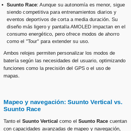
📦 24-48h · 🚚 Gratis >99€ · 🔄 15-30 días
Suunto Race
: Aunque su autonomía es menor, sigue
siendo competitiva para entrenamientos diarios y
eventos deportivos de corta a media duración. Su
diseño más ligero y pantalla AMOLED impactan en el
Suunto - Reloj GPS Suunto
consumo energético, pero ofrece modos de ahorro
Vertical Titanium Solar.
como el "Tour" para extender su uso.
Ambos relojes permiten personalizar los modos de
Vendido por
batería según las necesidades del usuario, optimizando
📦 24-48h · 🚚 Gratis >99€ · 🔄 15-30 días
funciones como la precisión del GPS o el uso de
mapas.
Suunto - Reloj GPS Suunto
Vertical Titanium Solar.
Mapeo y navegación:
Suunto Vertical vs.
Suunto Race
Vendido por
📦 24-48h · 🚚 Gratis >99€ · 🔄 15-30 días
Tanto el
Suunto Vertical
como el
Suunto Race
cuentan
con capacidades avanzadas de mapeo y navegación,