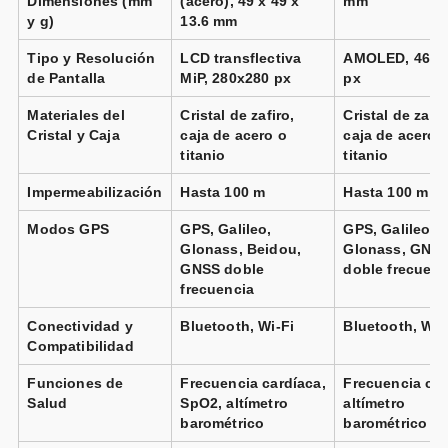
Dimensiones (mm
(acero), 49 x 49 x
mm
y g)
13.6 mm
📦 3-5 días · 🚚 Gratis >75€ · 🔄 30 días
Tipo y Resolución
LCD transflectiva
AMOLED, 466x
de Pantalla
MiP, 280x280 px
px
Suunto Vertical Solar acero
naranja perlado
Materiales del
Cristal de zafiro,
Cristal de zafir
negro
Suunto Race S Titanium Canary
Cristal y Caja
caja de acero o
caja de acero 
Vendido por
titanio
titanio
Vendido por
📦 72h · 🚚 Gratis >49€ · 🔄 30 días
📦 3-5 días · 🚚 Gratis >75€ · 🔄 30 días
Impermeabilización
Hasta 100 m
Hasta 100 m
Modos GPS
GPS, Galileo,
GPS, Galileo,
Glonass, Beidou,
Glonass, GNS
GNSS doble
doble frecuenc
Suunto Vertical Titanium Solar
arena
frecuencia
Suunto Race S Titanium Canary
Vendido por
📦 72h · 🚚 Gratis >49€ · 🔄 30 días
Vendido por
Conectividad y
Bluetooth, Wi-Fi
Bluetooth, Wi-
📦 3-5 días · 🚚 Gratis >75€ · 🔄 30 días
Compatibilidad
Funciones de
Frecuencia cardíaca,
Frecuencia car
Salud
SpO2, altímetro
altímetro
barométrico
barométrico
Suunto Vertical Solar UTMB World
Series