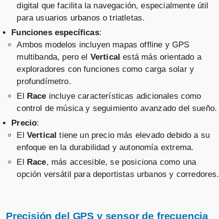
⚡ Amazon.es
digital que facilita la navegación, especialmente útil
Días, Carcasa Resistente
Suunto race s all black
pulsómetros con gps
para usuarios urbanos o triatletas.
Militarmente, Resistente al Agua
Vendido por
Funciones específicas
:
⚡ 1-2 días · 🚚 Gratis >39€ · 🔄 60 días
hasta 100m
Ambos modelos incluyen mapas offline y GPS
SUUNTO Vertical Reloj Deportivo
multibanda, pero el
Vertical
está más orientado a
- Smartwatch GPS, GPS de Doble
exploradores con funciones como carga solar y
Frecuencia, Mapas sin Conexión
profundímetro.
Vendido por
Amazon.
es
Gratuitos, Autonomía de hasta 50
Suunto race s powder pulsómetros
con gps
⚡ Amazon.es
El
Race
incluye características adicionales como
Vendido por
Días, Carcasa Resistente
control de música y seguimiento avanzado del sueño.
⚡ 1-2 días · 🚚 Gratis >39€ · 🔄 60 días
Militarmente, Resistente al Agua
Precio
:
hasta 100m
El
Vertical
tiene un precio más elevado debido a su
Suunto Vertical All Black
enfoque en la durabilidad y autonomía extrema.
El
Race
, más accesible, se posiciona como una
Vendido por
Suunto race s gravel pulsómetros
con gps
opción versátil para deportistas urbanos y corredores
Vendido por
📦 3-5 días · 🚚 Gratis >75€ · 🔄 30 días
⚡ 1-2 días · 🚚 Gratis >39€ · 🔄 60 días
Precisión del GPS y sensor de frecuencia