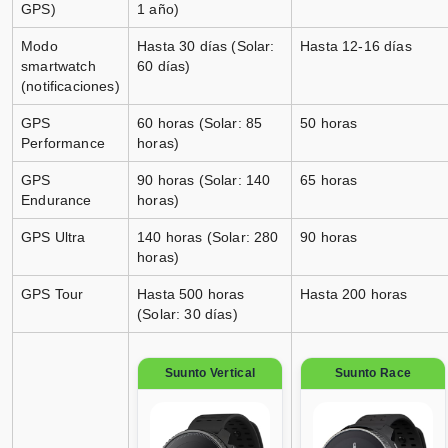
Suunto Vertical Solar Canyon
GPS)
1 año)
Titanio Solar Black
Modo
Hasta 30 días (Solar:
Hasta 12-16 días
smartwatch
60 días)
Vendido por
(notificaciones)
📦 3-5 días · 🚚 Gratis >75€ · 🔄 30 días
GPS
60 horas (Solar: 85
50 horas
Performance
horas)
GPS
90 horas (Solar: 140
65 horas
Endurance
horas)
Suunto Vertical Solar Canyon
Titanio Solar Black
GPS Ultra
140 horas (Solar: 280
90 horas
horas)
Vendido por
GPS Tour
Hasta 500 horas
Hasta 200 horas
📦 3-5 días · 🚚 Gratis >75€ · 🔄 30 días
(Solar: 30 días)
Suunto Vertical
Suunto Race
Suunto Vertical Solar Canyon
Titanio Solar Black