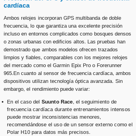
cardíaca
Suunto Vertical All Black
Suunto race s powder pulsómetros
con gps
Ambos relojes incorporan GPS multibanda de doble
Vendido por
Vendido por
frecuencia, lo que garantiza una excelente precisión
📦 3-5 días · 🚚 Gratis >75€ · 🔄 30 días
⚡ 1-2 días · 🚚 Gratis >39€ · 🔄 60 días
incluso en entornos complicados como bosques densos
o zonas urbanas con edificios altos. Las pruebas han
demostrado que ambos modelos ofrecen trazados
limpios y fiables, comparables con los mejores relojes
Suunto Vertical All Black
Suunto race s power pulsómetros
con gps
del mercado como el Garmin Epix Pro o Forerunner
Vendido por
965.En cuanto al sensor de frecuencia cardíaca, ambos
Vendido por
⚡ 1-2 días · 🚚 Gratis >39€ · 🔄 60 días
dispositivos utilizan tecnología óptica avanzada. Sin
📦 3-5 días · 🚚 Gratis >75€ · 🔄 30 días
embargo, el rendimiento puede variar:
En el caso del
Suunto Race
, el seguimiento de
frecuencia cardíaca durante entrenamientos intensos
Suunto race utmb world series
pulsómetros
Suunto Vertical All Black
con gps
puede mostrar inconsistencias menores,
Vendido por
recomendándose el uso de un sensor externo como el
Vendido por
⚡ 1-2 días · 🚚 Gratis >39€ · 🔄 60 días
Polar H10 para datos más precisos.
📦 3-5 días · 🚚 Gratis >75€ · 🔄 30 días