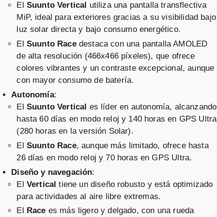
El
Suunto Vertical
utiliza una pantalla transflectiva
Vendido por
- Smartwatch GPS, GPS de Doble
📦 72h · 🚚 Gratis >49€ · 🔄 30 días
MiP, ideal para exteriores gracias a su visibilidad bajo
Frecuencia, Mapas sin Conexión
Vendido por
Amazon.
es
luz solar directa y bajo consumo energético.
Gratuitos, Autonomía de hasta 50
⚡ Amazon.es
El
Suunto Race
destaca con una pantalla AMOLED
Días, Carcasa Resistente
de alta resolución (466x466 píxeles), que ofrece
Militarmente, Resistente al Agua
colores vibrantes y un contraste excepcional, aunque
hasta 100m
Suunto Race acero negro correa
silicona negro
con mayor consumo de batería.
Vendido por
SUUNTO Vertical Reloj Deportivo
📦 72h · 🚚 Gratis >49€ · 🔄 30 días
Autonomía
:
- Smartwatch GPS, GPS de Doble
El
Suunto Vertical
es líder en autonomía, alcanzando
Frecuencia, Mapas sin Conexión
Vendido por
Amazon.
es
hasta 60 días en modo reloj y 140 horas en GPS Ultra
Gratuitos, Autonomía de hasta 50
⚡ Amazon.es
(280 horas en la versión Solar).
Días, Carcasa Resistente
Suunto Race Titanium antracita
El
Suunto Race
, aunque más limitado, ofrece hasta
correa silicona
Militarmente, Resistente al Agua
negro
26 días en modo reloj y 70 horas en GPS Ultra.
hasta 100m
Vendido por
Diseño y navegación
:
SUUNTO Vertical Reloj Deportivo
📦 72h · 🚚 Gratis >49€ · 🔄 30 días
El
Vertical
tiene un diseño robusto y está optimizado
- Smartwatch GPS, GPS de Doble
para actividades al aire libre extremas.
Frecuencia, Mapas sin Conexión
Vendido por
Amazon.
es
El
Race
es más ligero y delgado, con una rueda
Gratuitos, Autonomía de hasta 50