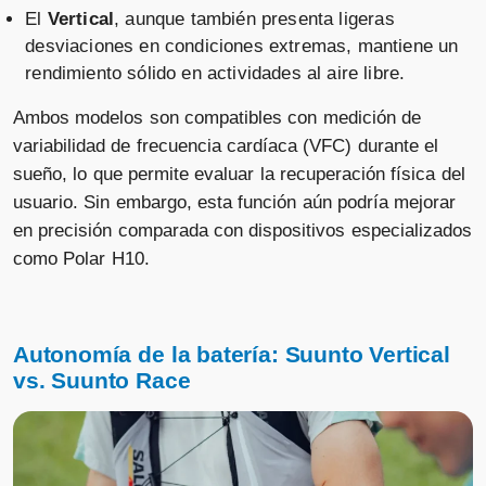
El
Vertical
, aunque también presenta ligeras
desviaciones en condiciones extremas, mantiene un
rendimiento sólido en actividades al aire libre.
Suunto race s titanium pulsómetros
con gps
Suunto Vertical Solar Canyon
Vendido por
Ambos modelos son compatibles con medición de
Titanio Solar Black
⚡ 1-2 días · 🚚 Gratis >39€ · 🔄 60 días
variabilidad de frecuencia cardíaca (VFC) durante el
sueño, lo que permite evaluar la recuperación física del
Vendido por
usuario. Sin embargo, esta función aún podría mejorar
📦 3-5 días · 🚚 Gratis >75€ · 🔄 30 días
en precisión comparada con dispositivos especializados
como Polar H10.
Suunto Vertical Solar Canyon
Titanio Solar Black
Autonomía de la batería:
Suunto Vertical
vs. Suunto Race
Vendido por
📦 3-5 días · 🚚 Gratis >75€ · 🔄 30 días