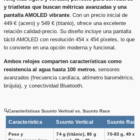
y triatletas que buscan métricas avanzadas y una
pantalla AMOLED vibrante
. Con un precio inicial de
449 € (acero) y 549 € (titanio), ofrece una excelente
Suunto Vertical negro lima
relación calidad-precio. Su diseño incluye una pantalla
Vendido por
Suunto Race All Black
📦 72h · 🚚 Gratis >49€ · 🔄 30 días
táctil AMOLED con resolución 454 x 454 píxeles, lo que
Vendido por
lo convierte en una opción moderna y funcional.
📦 3-5 días · 🚚 Gratis >75€ · 🔄 30 días
Ambos relojes comparten características como
resistencia al agua hasta 100 metros
, sensores
Suunto Vertical negro rojo rubí
avanzados (frecuencia cardíaca, altímetro barométrico,
Vendido por
Suunto Race All Black
brújula), y conectividad Bluetooth.
📦 72h · 🚚 Gratis >49€ · 🔄 30 días
Vendido por
📦 3-5 días · 🚚 Gratis >75€ · 🔄 30 días
🔍Características
Suunto Vertical vs. Suunto Race
Característica
Suunto Vertical
Suunto Race
Suunto Vertical Solar acero negro
intenso
Vendido por
Suunto Race All Black
Peso y
74 g (titánio), 86 g
70-83 g, 49 x 4
📦 72h · 🚚 Gratis >49€ · 🔄 30 días
Vendido por