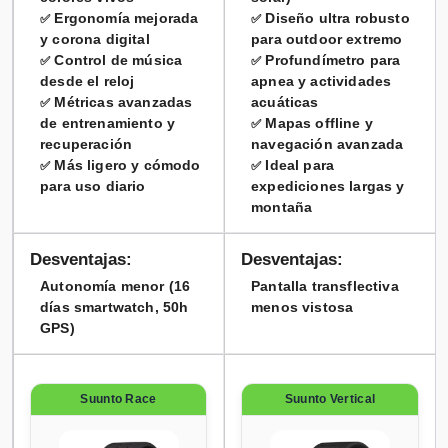
Ergonomía mejorada
Diseño ultra robusto
✅
✅
y corona digital
para outdoor extremo
Control de música
Profundímetro para
✅
✅
desde el reloj
apnea y actividades
Métricas avanzadas
acuáticas
✅
de entrenamiento y
Mapas offline y
✅
recuperación
navegación avanzada
Más ligero y cómodo
Ideal para
✅
✅
para uso diario
expediciones largas y
montaña
Desventajas:
Desventajas:
Autonomía menor (16
Pantalla transflectiva
días smartwatch, 50h
menos vistosa
GPS)
Suunto Race
Suunto Vertical