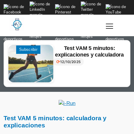
to
content
Test VAM 5 minutos:
Login
Subscribir
explicaciones y calculadora
⟳
12/10/2025
Test VAM 5 minutos: calculadora y
explicaciones