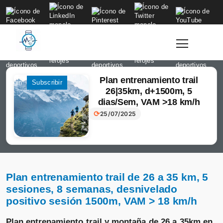
to
content
Plan entrenamiento trail
Login
Subscribir
26|35km, d+1500m, 5
dias/Sem, VAM >18 km/h
⟳
25/07/2025
Plan entrenamiento trail de 26 a 35 km, 5
sesiones, 8 semanas, desnivelado
positivo sesión 1500m, VAM > 18 km/h
Plan entrenamiento trail y montaña de 26 a 35km en