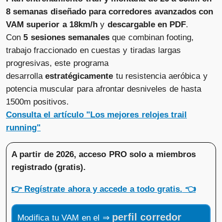
8 semanas diseñado para corredores avanzados con
VAM superior a 18km/h
y
descargable en PDF
.
Con
5 sesiones semanales
que combinan footing,
trabajo fraccionado en cuestas y tiradas largas
progresivas, este programa
desarrolla
estratégicamente
tu resistencia aeróbica y
potencia muscular para afrontar desniveles de hasta
1500m positivos.
Consulta el artículo "Los mejores relojes trail
running"
A partir de 2026, acceso PRO solo a miembros
registrado (gratis)
.
👉
Regístrate ahora y accede a todo gratis.
👈
perfil corredor
Modifica tu VAM en el ⇒