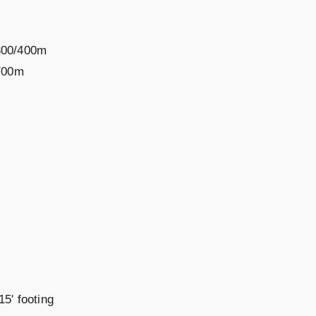
 300/400m
/700m
5' footing