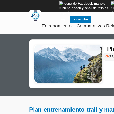
Login
Subscribir
Skip
Entrenamiento
Comparativas Relo
to
content
Pl
⟳
25
Plan entrenamiento trail y m