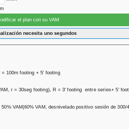
km
nalización necesita uno segundos
= 100m footing + 5' footing
M, r = 30seg footing), R = 3' footing entre series+ 5' foot
ail a 50% VAM|60% VAM, desnivelado positivo sesión de 300