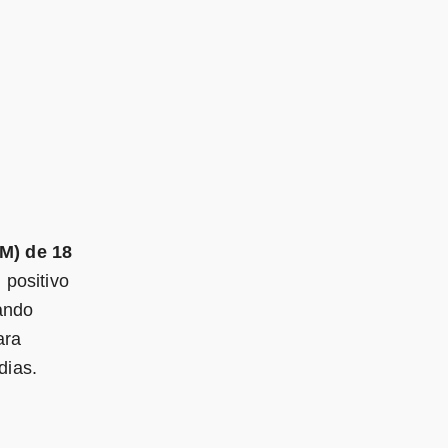
M) de 18
 positivo
ando
ara
dias.