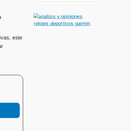
s
ivas, este
ar