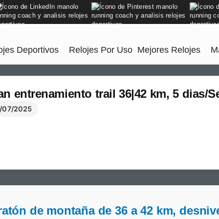
jes Deportivos
Relojes Por Uso
Mejores Relojes
M
an entrenamiento trail 36|42 km, 5 dia
/07/2025
aratón de montaña de 36 a 42 km, desniv