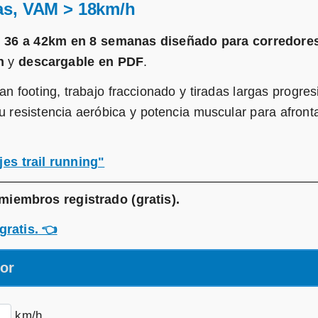
as, VAM > 18km/h
e 36 a 42km en 8 semanas diseñado para corredore
h
y
descargable en PDF
.
 footing, trabajo fraccionado y tiradas largas progres
u resistencia aeróbica y potencia muscular para afront
jes trail running"
miembros registrado (gratis)
.
gratis.
👈
dor
km/h