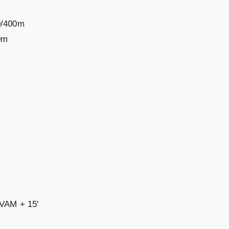
00/400m
0m
 VAM + 15'