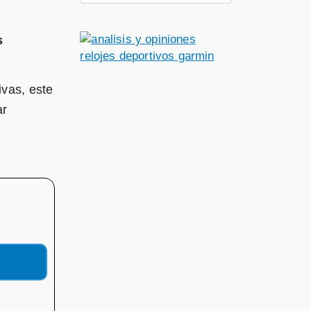
s
ivas, este
ar