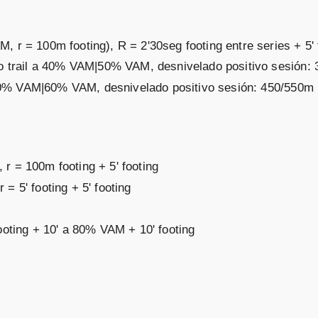
, r = 100m footing), R = 2'30seg footing entre series + 5' 
ipo trail a 40% VAM|50% VAM, desnivelado positivo sesión:
 a 50% VAM|60% VAM, desnivelado positivo sesión: 450/550m
r = 100m footing + 5' footing
= 5' footing + 5' footing
footing + 10' a 80% VAM + 10' footing