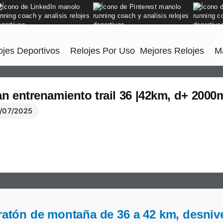
jes Deportivos
Relojes Por Uso
Mejores Relojes
M
an entrenamiento trail 36 |42km, d+ 200
/07/2025
aratón de montaña de 36 a 42 km, desniv