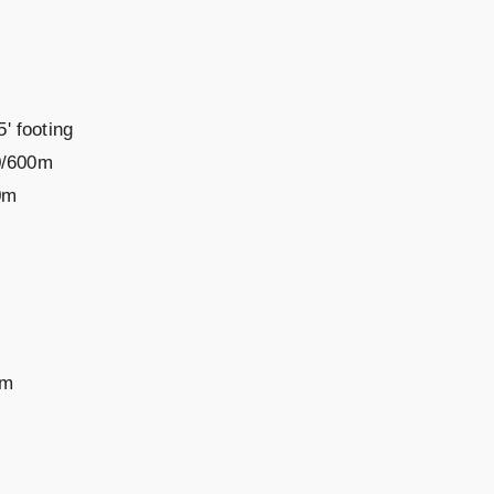
' footing
00/600m
0m
0m