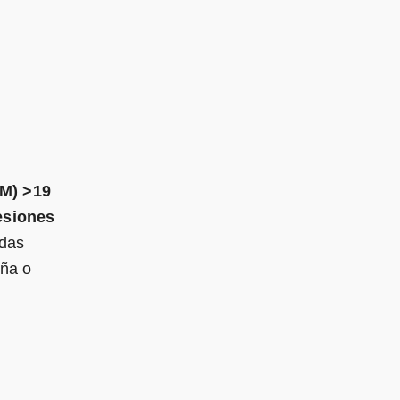
M) >19
esiones
adas
aña o