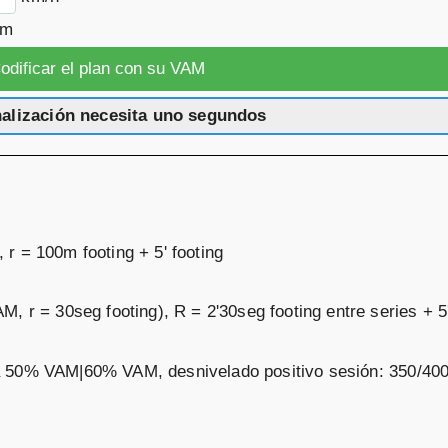
km
nalización necesita uno segundos
r = 100m footing + 5' footing
, r = 30seg footing), R = 2'30seg footing entre series + 5'
ail a 50% VAM|60% VAM, desnivelado positivo sesión: 350/40