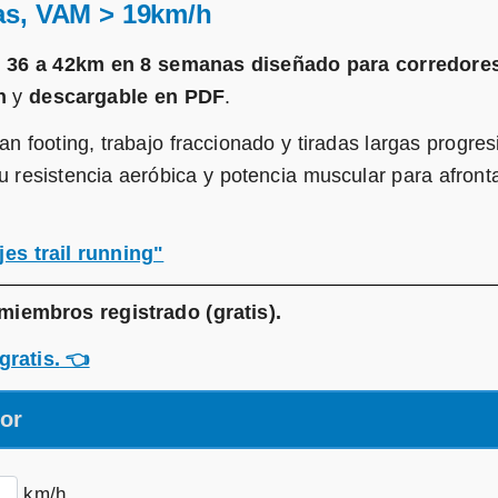
as, VAM > 19km/h
e 36 a 42km en 8 semanas diseñado para corredore
h
y
descargable en PDF
.
 footing, trabajo fraccionado y tiradas largas progres
u resistencia aeróbica y potencia muscular para afront
jes trail running"
miembros registrado (gratis)
.
gratis.
👈
dor
km/h