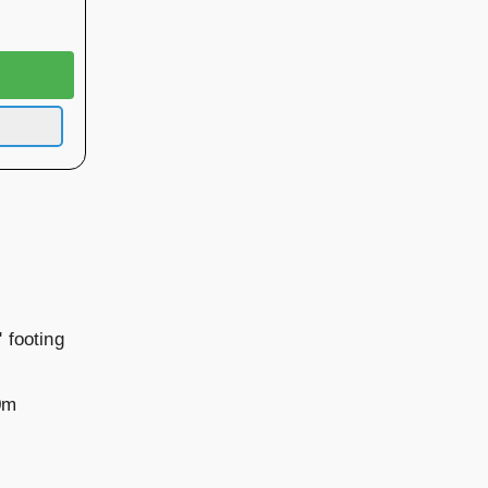
 footing
0m