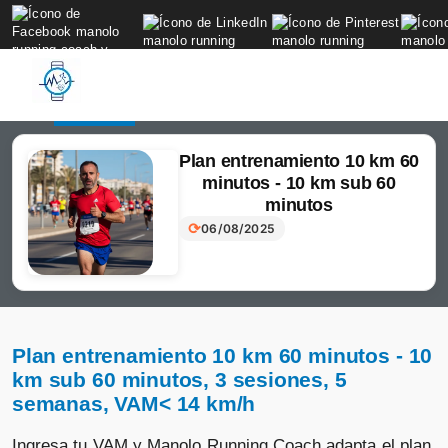
to
content
Login
Subscribir
Plan entrenamiento 10 km 60
minutos - 10 km sub 60
minutos
⟳
06/08/2025
Plan entrenamiento 10 km 60 minutos - 10
km sub 60 minutos, 3 sesiones, 5
semanas, VAM< 14 km/h
Ingresa tu VAM y Manolo Running Coach adapta el plan