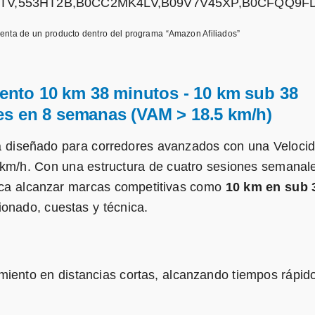
DTV,553HT2B,B0CC2MK4LV,B09V7V45XP,B0CFQQ9FD
enta de un producto dentro del programa “Amazon Afiliados”
ento 10 km 38 minutos - 10 km sub 38
es en 8 semanas (VAM > 18.5 km/h)
 diseñado para corredores avanzados con una Veloci
km/h. Con una estructura de cuatro sesiones semanal
ca alcanzar marcas competitivas como
10 km en sub 
ionado, cuestas y técnica.
dimiento en distancias cortas, alcanzando tiempos rápid