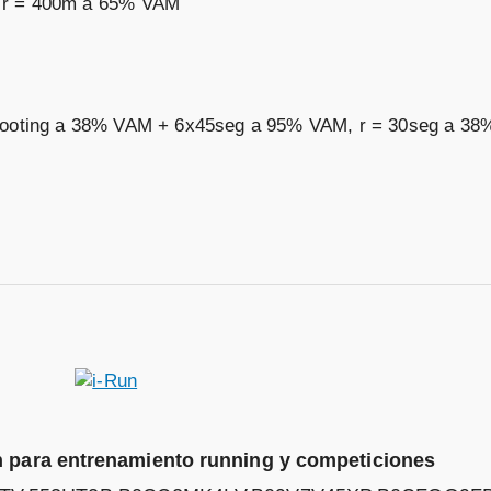
 r = 400m a 65% VAM
' footing a 38% VAM + 6x45seg a 95% VAM, r = 30seg a 3
n para entrenamiento running y competiciones