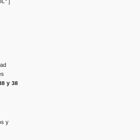
L" ]
dad
es
38 y 38
os y