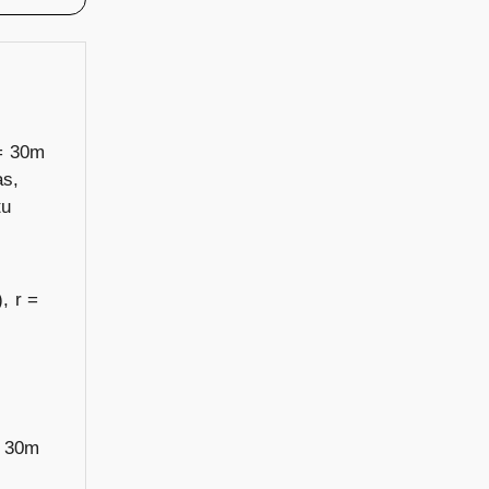
 = 30m
as,
tu
, r =
= 30m