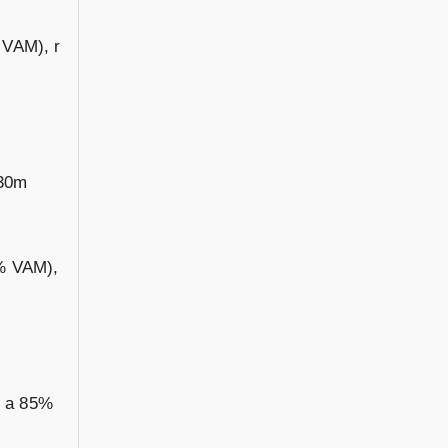
VAM), r
 30m
% VAM),
m a 85%