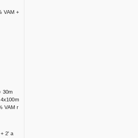
5% VAM +
 = 30m
: 4x100m
5% VAM r
+ 2' a