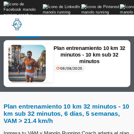
to
content
Login
Subscribir
Plan entrenamiento 10 km 32
minutos - 10 km sub 32
minutos
⟳
06/08/2025
Plan entrenamiento 10 km 32 minutos - 10
km sub 32 minutos, 6 días, 5 semanas,
VAM > 21.4 km/h
Ingresa tu VAM y Manolo Running Coach adapta el plan