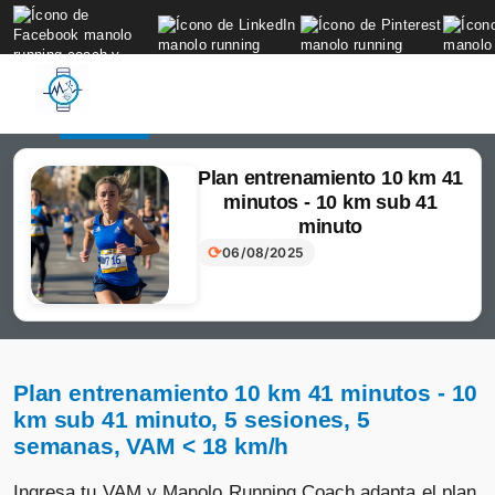
to
content
Login
Subscribir
Plan entrenamiento 10 km 41
minutos - 10 km sub 41
minuto
⟳
06/08/2025
Plan entrenamiento 10 km 41 minutos - 10
km sub 41 minuto, 5 sesiones, 5
semanas, VAM < 18 km/h
Ingresa tu VAM y Manolo Running Coach adapta el plan