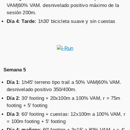
VAM|60% VAM. desnivelado positivo máximo de la
sesión 200m.
Día 4
:
Tarde:
1h30' bicicleta suave y sin cuestas
Semana 5
Día 1
: 1h45' terreno tipo trail a 50% VAM|60% VAM.
desnivelado positivo 350/400m.
Día 2
: 30' footing + 20x100m a 100% VAM, r = 75m
footing + 5' footing
Día 3
: 60' footing + cuestas: 12x100m a 100% VAM, r
= 100m footing + 5' footing
Día 4
:
mañana
: 60' footing + 3x15' a 80% VAM, r = 4'