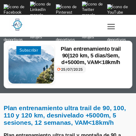
to
content
Plan entrenamiento trail
Login
Subscribir
90|120 km, 5 dias/Sem,
d+5000m, VAM<18km/h
⟳
25/07/2025
Plan entrenamiento ultra trail de 90, 100,
110 y 120 km, desnivelado +5000m, 5
sesiones, 12 semanas, VAM<18km/h
Plan entrenamiento ultra trail y montaña de 90 a