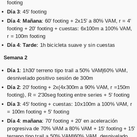
footing
Día 3
: 45' footing
Día 4
:
Mañana
: 60' footing + 2x15' a 80% VAM, r = 4'
footing + 20' footing + cuestas: 6x100m a 100% VAM,
r = 100m footing
Día 4
:
Tarde:
1h bicicleta suave y sin cuestas
Semana 2
Día 1
: 1h30' terreno tipo trail a 50% VAM|60% VAM,
desnivelado positivo sesión de 300m
Día 2
: 20' footing + 2x(4x300m a 90% VAM, r =150m
footing), R = 2'30seg footing entre series + 5' footing
Día 3
: 45' footing + cuestas: 10x100m a 100% VAM, r
= 100m footing + 5' footing
Día 4
:
mañana
: 70' footing + 20' en aceleración
progresiva de 70% VAM a 80% VAM + 15' footing + 15'
terreno tipo trail a 50% VAM|60% VAM, desnivelado