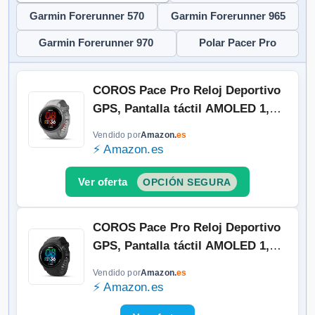
Garmin Forerunner 570
Garmin Forerunner 965
Garmin Forerunner 970
Polar Pacer Pro
COROS Pace Pro Reloj Deportivo
GPS, Pantalla táctil AMOLED 1,3
Pulgadas, Procesador más rápido,
Vendido por
Amazon.
es
20 días de Batería, Navegación con
⚡ Amazon.es
mapas globales sin conexión,
Seguimiento del Sueño, Carrera
OPCIÓN SEGURA
(Gris)
COROS Pace Pro Reloj Deportivo
GPS, Pantalla táctil AMOLED 1,3
Pulgadas, Procesador más rápido,
Vendido por
Amazon.
es
20 días de Batería, Navegación con
⚡ Amazon.es
mapas globales sin conexión,