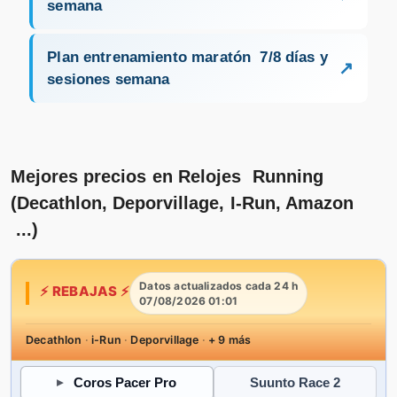
semana
Plan entrenamiento maratón 7/8 días y
sesiones semana
Mejores precios en Relojes Running
(Decathlon, Deporvillage, I-Run, Amazon
...)
Datos actualizados cada 24 h
⚡ REBAJAS ⚡
07/08/2026 01:01
Decathlon
·
i-Run
·
Deporvillage
·
+ 9 más
Coros Pacer Pro
Suunto Race 2