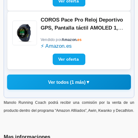
Seguimiento del Sueño, Carrera
(Negro)
COROS Pace Pro Reloj Deportivo
GPS, Pantalla táctil AMOLED 1,3
Pulgadas, Procesador más rápido,
Vendido por
Amazon.
es
20 días de Batería, Navegación con
⚡ Amazon.es
mapas globales sin conexión,
Seguimiento del Sueño, Carrera
(Azul)
Ver todos (1 más)
▼
Polar Pacer Pro
Manolo Running Coach podrá recibir una comisión por la venta de un
producto dentro del programa “Amazon Afiliados”, Awin, Kwanko y Decathlon.
Vendido por
📦 3-5 días · 🚚 Gratis >75€ · 🔄 30
días
Mas informaciones