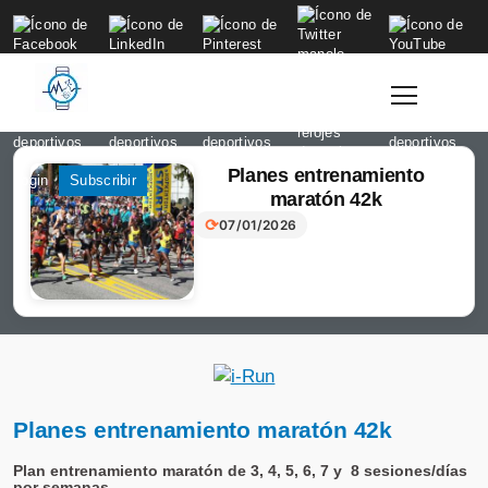
to
content
Planes entrenamiento
Login
Subscribir
maratón 42k
⟳
07/01/2026
Planes entrenamiento maratón 42k
Plan entrenamiento maratón de 3, 4, 5, 6, 7 y 8 sesiones/días
por semanas.