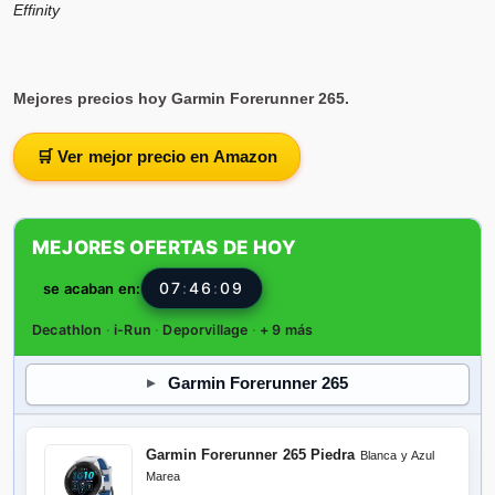
Effinity
Mejores precios hoy Garmin Forerunner 265.
🛒 Ver mejor precio en Amazon
MEJORES OFERTAS DE HOY
07
:
46
:
07
se acaban en:
Decathlon
·
i-Run
·
Deporvillage
·
+ 9 más
Garmin Forerunner 265
Garmin Forerunner 265 Piedra
Blanca y Azul
Marea