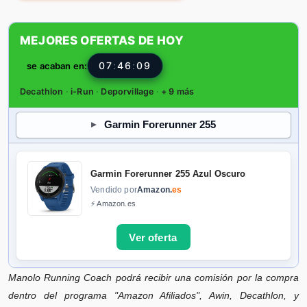
MEJORES OFERTAS DE HOY
07
:
46
:
07
se acaban en:
Decathlon
·
i-Run
·
Deporvillage
·
+ 9 más
Garmin Forerunner 255
Garmin Forerunner 255 Azul Oscuro
Vendido por
Amazon.
es
⚡ Amazon.es
Manolo Running Coach podrá recibir una comisión por la compra
dentro del programa "Amazon Afiliados", Awin, Decathlon, y