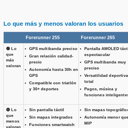
Lo que más y menos valoran los usuarios
Forerunner 255
Forerunner 265
🟢 Lo
GPS multibanda preciso
Pantalla AMOLED táct
que
espectacular
Gran relación calidad-
más
precio
GPS multibanda muy
valoran
preciso
Autonomía hasta 30h en
GPS
Versatilidad deportiva
total
Compatible con triatlón
y 30+ deportes
Pagos, música y
funciones inteligente
🔴 Lo
Sin pantalla táctil
Sin mapas topográfic
que
Sin mapas integrados
Autonomía menor qu
menos
MIP
Funciones smartwatch
valoran