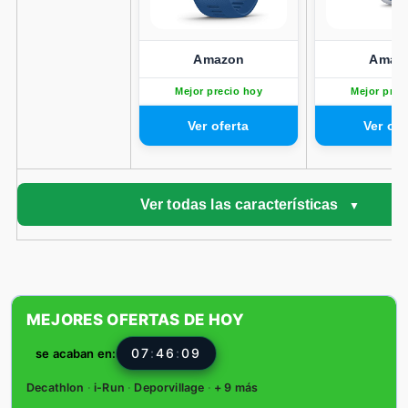
Amazon
Amaz
Mejor precio hoy
Mejor prec
Ver todas las características
MEJORES OFERTAS DE HOY
07
:
46
:
07
se acaban en:
Decathlon
·
i-Run
·
Deporvillage
·
+ 9 más