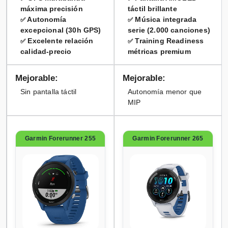
máxima precisión
táctil brillante
Autonomía
Música integrada
✅
✅
excepcional (30h GPS)
serie (2.000 canciones)
Excelente relación
Training Readiness
✅
✅
calidad-precio
métricas premium
Mejorable:
Mejorable:
Sin pantalla táctil
Autonomía menor que
MIP
Garmin Forerunner 255
Garmin Forerunner 265