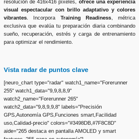
resolución de 416x416 píxeles,
ofrece una experiencia
visual espectacular con brillo adaptativo y colores
vibrantes
. Incorpora
Training Readiness
, métrica
exclusiva que evalúa tu preparación diaria combinando
sueño, recuperación, estrés y carga de entrenamiento
para optimizar el rendimiento.
Vista radar de puntos clave
[neuro_chart type="radar" watch1_name="Forerunner
255" watch1_data="9,9,8,8,9"
watch2_name="Forerunner 265"
watch2_data="9,8,9,9,8" labels="Precisión
GPS,Autonomía GPS,Funciones smart,Facilidad
uso,Calidad-precio" colors="#3498DB,#7F8C8D"
aide="265 destaca en pantalla AMOLED y smart
features. 255 gana en autonomía"]