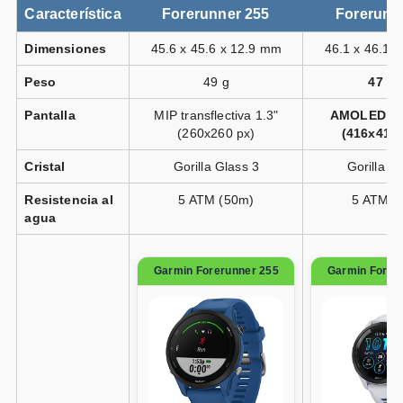
Característica
Forerunner 255
Forerunn
Dimensiones
45.6 x 45.6 x 12.9 mm
46.1 x 46.1 
Peso
49 g
47 g 
Pantalla
MIP transflectiva 1.3"
AMOLED tác
(260x260 px)
(416x416 
Cristal
Gorilla Glass 3
Gorilla G
Resistencia al
5 ATM (50m)
5 ATM (
agua
Garmin Forerunner 255
Garmin Forer