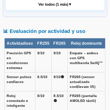
Ver todos (1 más)
▼
Garmin Forerunner 265 negro
turquesa
Vendido por
📊 Evaluación por actividad y uso
📦 72h · 🚚 Gratis >49€ · 🔄 30 días
Actividad/uso
FR255
FR265
Reloj dominante
Precisión GPS
9/10
9/10
Empate – ambos
en
con GPS
condiciones
multibanda SatIQ™
extremas
Sensor pulsos
8.5/10
9/10🟢
FR265 (sensor
cardíacos
actualizado
conElevate V5)
Reloj
8/10
8.5/10
FR265 (pantalla
conectado e
🟢
AMOLED táctil)
inteligente