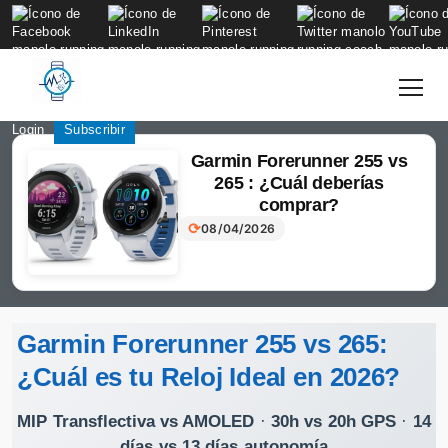
to
content
Login
Subscribir
Garmin Forerunner 255 vs
265 : ¿Cuál deberías
comprar?
⟳
08/04/2026
Garmin Forerunner 255 vs 265:
¿Cuál es tu Reloj Ideal en 2026?
MIP Transflectiva vs AMOLED
·
30h vs 20h GPS
·
14
días vs 13 días autonomía