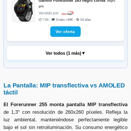
Garmin Forerunner 265 negro correa
negro
gris
Vendido por
📦 72h · 🚚 Gratis >49€ · 🔄 30 días
Ver todos (1 más)
▼
Garmin Forerunner 265 negro
turquesa
Vendido por
La Pantalla: MIP transflectiva vs AMOLED
📦 72h · 🚚 Gratis >49€ · 🔄 30 días
táctil
El Forerunner 255 monta pantalla MIP transflectiva
de 1,3" con resolución de 260x260 píxeles. Refleja la
luz ambiental, manteniéndose perfectamente legible
bajo el sol sin retroiluminación. Su consumo energético